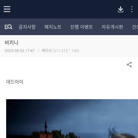
P
o
공지사항
패치노트
진행 이벤트
자유게시판
건
p
모
C
e
험
n
비키니
가
버
포
2025-08-02 17:47
예리사
(211.215.*.130)
럼
카
전
테
공유하기
고
다
리
데드아이
전
체
운
보
기
로
드