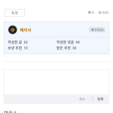
0
530
목록
예리사
57034
작성한 글
22
작성한 댓글
43
보낸 추천
12
받은 추천
32
취소
등록
댓글
0