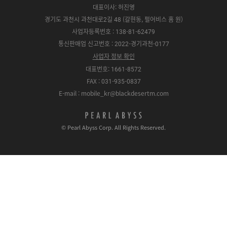
대표이사: 허진영
경기도 과천시 과천대로2길 48 (갈현동, 펄어비스 홈 원)
사업자등록번호 : 138-81-62479
통신판매업 신고번호 : 2022-경기과천-0177
사업자 정보 확인
대표번호: 1661-8572
FAX : 031-935-0837
E-mail : mobile_kr@blackdesertm.com
p
e
© Pearl Abyss Corp. All Rights Reserved.
a
r
l
a
b
y
s
s