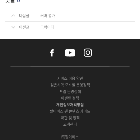
다음글
커마 평가
이전글
극락이다
f
y
i
a
o
n
c
u
s
e
t
t
P
A
G
G
O
b
u
a
C
p
o
a
N
o
b
g
서비스 이용 약관
버
p
o
l
E
o
e
r
검은사막 모바일 운영정책
전
S
g
a
S
k
a
포럼 운영정책
다
t
l
x
t
m
운
이벤트 정책
o
e
y
o
로
r
P
S
개인정보처리방침
r
드
e
l
t
e
펄어비스 팬 콘텐츠 가이드
a
o
약관 및 정책
y
r
고객센터
e
㈜펄어비스