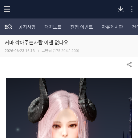
P
o
공지사항
패치노트
진행 이벤트
자유게시판
건
p
모
C
e
험
n
커마 깎아주는사람 이젠 없나요
가
버
포
2026-06-23 16:13
그만둬
(175.204.*.200)
럼
카
전
테
공유하기
고
다
리
전
체
운
보
기
로
드