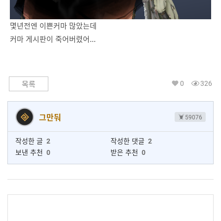
몇년전엔 이쁜커마 많았는데
커마 게시판이 죽어버렸어...
0
326
목록
그만둬
59076
작성한 글
2
작성한 댓글
2
보낸 추천
0
받은 추천
0