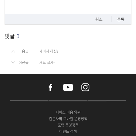
취소
등록
댓글
0
다음글
세이지 하실?
이전글
섀도 실사~
f
y
i
a
o
n
c
u
s
e
t
t
P
A
G
G
O
b
u
a
C
p
o
a
N
o
b
g
서비스 이용 약관
버
p
o
l
E
o
e
r
검은사막 모바일 운영정책
전
S
g
a
S
k
a
포럼 운영정책
다
t
l
x
t
m
운
이벤트 정책
o
e
y
o