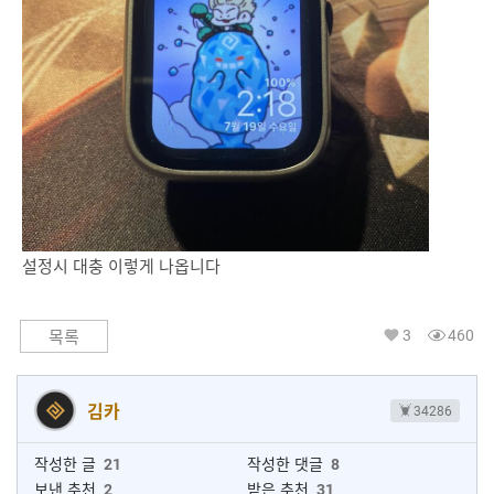
설정시 대충 이렇게 나옵니다
3
460
목록
김카
34286
작성한 글
21
작성한 댓글
8
보낸 추천
2
받은 추천
31