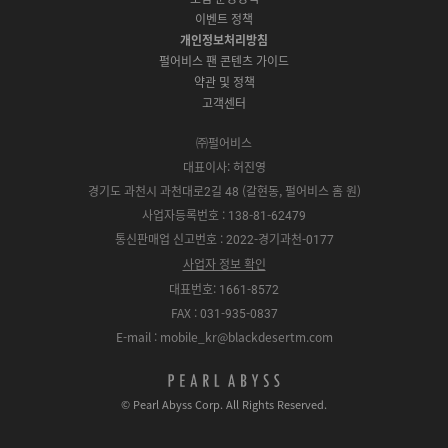
다
t
l
x
t
m
운
이벤트 정책
o
e
y
o
로
r
P
S
개인정보처리방침
r
드
e
l
t
e
펄어비스 팬 콘텐츠 가이드
a
o
약관 및 정책
y
r
고객센터
e
㈜펄어비스
대표이사: 허진영
경기도 과천시 과천대로2길 48 (갈현동, 펄어비스 홈 원)
사업자등록번호 : 138-81-62479
통신판매업 신고번호 : 2022-경기과천-0177
사업자 정보 확인
대표번호: 1661-8572
FAX : 031-935-0837
E-mail : mobile_kr@blackdesertm.com
p
e
© Pearl Abyss Corp. All Rights Reserved.
a
r