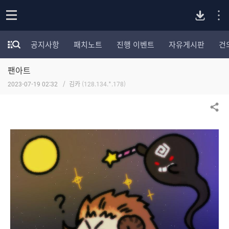
P
o
공지사항
패치노트
진행 이벤트
자유게시판
건
p
모
C
e
험
n
팬아트
가
버
포
2023-07-19 02:32
김카
(128.134.*.178)
럼
카
전
테
공유하기
고
다
리
전
체
운
보
기
로
드