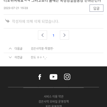
너모귀여워요ㅋㅋ 그러고보니 올해는 흑정령얼음동상 안하는건가
2023-07-21 19:03
답글
작성자에 의해 삭제 되었습니다.
1
다음글
검은사막툰-특별편-
이전글
란도 ㅎㅇ ^_-
f
y
i
a
o
n
c
u
s
e
t
t
P
A
G
G
O
b
u
a
C
p
o
a
N
o
b
g
서비스 이용 약관
버
p
o
l
E
o
e
r
검은사막 모바일 운영정책
전
S
g
a
S
k
a
포럼 운영정책