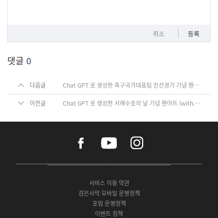
취소
등록
댓글
0
다음글
Chat GPT 로 생성한 축구국가대표팀 친선경기 기념 팬아트 (with. 아크매지션&설렘, 옌스 카스트로프)
이전글
Chat GPT 로 생성한 서해수호의 날 기념 팬아트 (with. 아크매지션&설렘)
f
y
i
a
o
n
c
u
s
e
t
t
P
A
G
G
O
b
u
a
C
p
o
a
N
o
b
g
서비스 이용 약관
버
p
o
l
E
o
e
r
검은사막 모바일 운영정책
전
S
g
a
S
k
a
포럼 운영정책
다
t
l
x
t
m
운
이벤트 정책
o
e
y
o