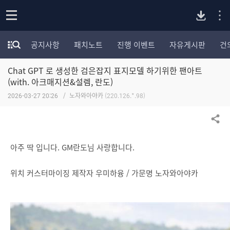
P
o
공지사항
패치노트
진행 이벤트
자유게시판
건
p
모
C
e
험
n
Chat GPT 로 생성한 검은잡지 표지모델 하기위한 팬아트
가
버
포
(with. 아크매지션&설렘, 란도)
럼
2026-03-27 20:26
노자와아야카
(220.126.*.98)
카
전
테
고
공유하기
다
리
전
아주 딱 입니다. GM란도님 사랑합니다.
체
운
보
위치 커스터마이징 제작자 우미하융 / 가문명 노자와아야카
기
로
드