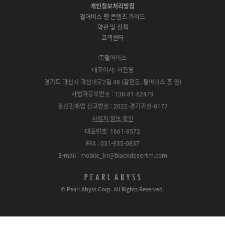
로
r
P
S
개인정보처리방침
r
드
e
l
t
e
펄어비스 팬 콘텐츠 가이드
a
o
약관 및 정책
y
r
고객센터
e
㈜펄어비스
대표이사: 허진영
경기도 과천시 과천대로2길 48 (갈현동, 펄어비스 홈 원)
사업자등록번호 : 138-81-62479
통신판매업 신고번호 : 2022-경기과천-0177
사업자 정보 확인
대표번호: 1661-8572
FAX : 031-935-0837
E-mail : mobile_kr@blackdesertm.com
p
e
© Pearl Abyss Corp. All Rights Reserved.
a
r
l
a