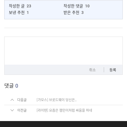
작성한 글
23
작성한 댓글
10
보낸 추천
1
받은 추천
3
취소
등록
댓글
0
다음글
[가모스] 브로드웨이 당신은..
이전글
[라이텐] 요즘은 잼민이처럼 싸움을 하네