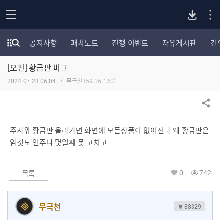
P
o
공지사항
패치노트
진행 이벤트
자유게시판
건
p
모
C
e
험
n
[오핀] 황금판 버그
가
버
포
2024-07-23 06:04
무극천
(59.16.*.60)
럼
카
전
테
공유하기
고
다
리
주사위 황금판 올라가면 화면에 모든상품이 없어진다 왜 황금판은
전
암것도 언주냐 몇일째 못 고치고
체
운
보
기
0
742
목록
로
드
무극천
88329