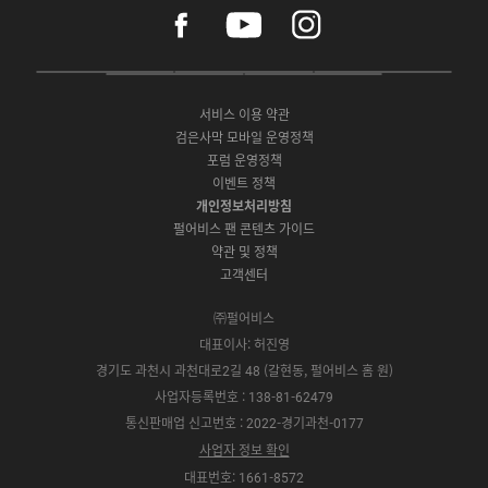
f
y
i
a
o
n
c
u
s
e
t
t
P
A
G
G
O
b
u
a
C
p
o
a
N
o
b
g
서비스 이용 약관
버
p
o
l
E
o
e
r
검은사막 모바일 운영정책
전
S
g
a
S
k
a
포럼 운영정책
다
t
l
x
t
m
운
이벤트 정책
o
e
y
o
로
r
P
S
개인정보처리방침
r
드
e
l
t
e
펄어비스 팬 콘텐츠 가이드
a
o
약관 및 정책
y
r
고객센터
e
㈜펄어비스
대표이사: 허진영
경기도 과천시 과천대로2길 48 (갈현동, 펄어비스 홈 원)
사업자등록번호 : 138-81-62479
통신판매업 신고번호 : 2022-경기과천-0177
사업자 정보 확인
대표번호: 1661-8572