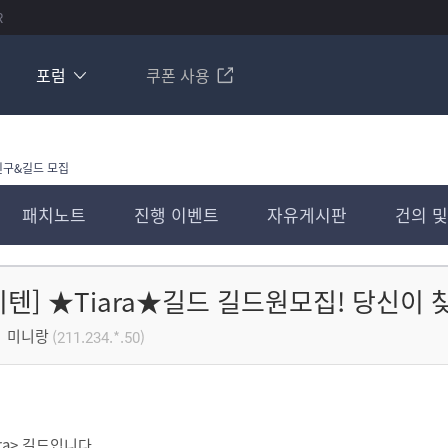
R
포럼
쿠폰 사용
친구&길드 모집
패치노트
진행 이벤트
자유게시판
건의 및
이텐] ★Tiara★길드 길드원모집! 당신이 
미니랑
(211.234.*.50)
ara> 길드입니다.