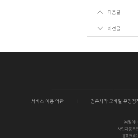
다음글
이전글
P
C
서비스 이용 약관
검은사막 모바일 운영정
버
전
다
운
㈜펄어
로
사업자등록번호 
드
대표번호: 