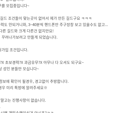
구를 모집중입니다~
른 길드 조건들이 맞는곳이 없어서 제가 만든 길드구요 ㅋㅋㅋ
도 안되거니와, 3~40분씩 핸드폰만 주구장창 보고 있을수도 없고...
다른 길드와 크게 다른건 없지만요!
 꾸려나가보려고 만들게 되었습니다.
원가입 조건입니다.
X 초보경력?X 과금유무?X 아무나 다 오셔도 되구요~
상 성인 분들만 모십니다~
정보에 확인이 될경우, 경고없이 추방합니다.
경우 미리 톡방에 알려주세요※
말고는 진행사항이 없습니다.
.
하시면 개인손해이신거 아시죠?ㅋㅋ