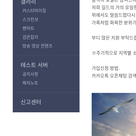
갤러리
저희 길드의 거의 유일
커스터마이징
위에서도 말씀드렸다시피
스크린샷
가족처럼 화목한 분위기
팬아트
검은잡지
부디 많은 지원 부탁드
방송 영상 컨텐츠
※주기적으로 지역별 
테스트 서버
가입신청 방법.
공지사항
카카오톡 오픈채팅 검색창
패치노트
신고센터