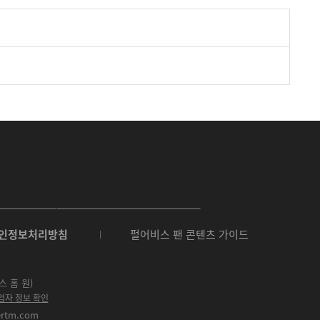
O
N
인정보처리방침
펄어비스 팬 콘텐츠 가이드
E
S
t
o
스 홈 원)
r
업자 정보 확인
e
ertm.com