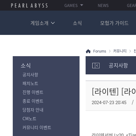
GAMES
NEWS
GEA
게임소개
소식
모험가 가이드
Forums
커뮤니티
소식
공지사항
모
공지사항
험
가
패치노트
포
[라이텐] [라
진행 이벤트
럼
카
종료 이벤트
2024-07-23 20:45
테
당첨자 안내
고
리
CM노트
전
커뮤니티 이벤트
체
라이텐서버 Lv20. <Ti
보