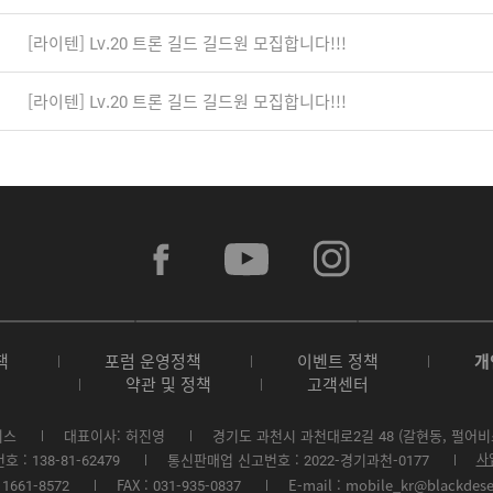
[라이텐] Lv.20 트론 길드 길드원 모집합니다!!!
[라이텐] Lv.20 트론 길드 길드원 모집합니다!!!
f
y
i
a
o
n
c
u
s
e
t
t
b
u
a
A
G
G
o
b
g
p
o
a
o
e
r
책
포럼 운영정책
이벤트 정책
개
p
o
l
k
a
약관 및 정책
고객센터
S
g
a
m
t
l
x
o
e
y
비스
대표이사: 허진영
경기도 과천시 과천대로2길 48 (갈현동, 펄어비
r
P
S
: 138-81-62479
통신판매업 신고번호 : 2022-경기과천-0177
사
e
l
t
1661-8572
FAX : 031-935-0837
E-mail : mobile_kr@blackdes