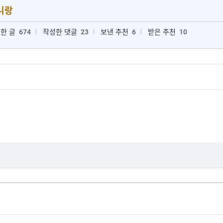
니랑
한 글
674
작성한 댓글
23
보낸 추천
6
받은 추천
10