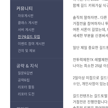
기
함께 길드 키워가실 식
커뮤니티
자유게시판
솔직히 말하자면.. 다
클래스 게시판
거점전을 참여하자니 투력
여튼 서론이 길었는데, 
서버 게시판
세세한 부분을 신경써서
친구&길드 모집
이벤트 참여 게시판
일단 제일 중요한 길드
건의 및 제보
전투력제한?X 레벨제한?
공략 & 지식
나이는 최소한 25살 이
질문&답변
2일이상 미접으로 길드
공략&팁
※단, 개인사정이 있는
리포터 활동
리포터 도전
길드컨텐츠는 길드토벌 
거점전은 진행안합니다
솔직히 토벌은 참여안