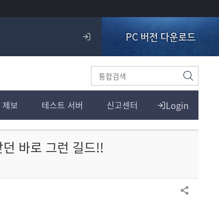
PC 버전 다운로드
로
그
인
검
색
Login
 제보
테스트 서버
신고센터
찾던 바로 그런 길드!!
공유하기