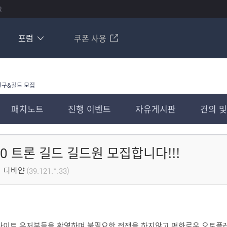
R
포럼
쿠폰 사용
친구&길드 모집
패치노트
진행 이벤트
자유게시판
건의 및
.20 트론 길드 길드원 모집합니다!!!
다바얀
(39.121.*.33)
라이트 유저분들을 환영하며 불필요한 전쟁을 하지않고 평화로운 오토플레