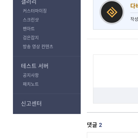
갤러리
다
커스터마이징
작성
스크린샷
팬아트
검은잡지
방송 영상 컨텐츠
테스트 서버
공지사항
패치노트
신고센터
댓글
2