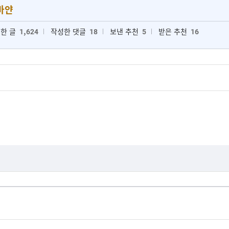
바얀
한 글
1,624
작성한 댓글
18
보낸 추천
5
받은 추천
16