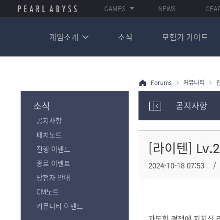
GAMES
NEWS
GEA
게임소개
소식
모험가 가이드
Forums
커뮤니티
소식
공지사항
모
공지사항
험
가
패치노트
포
[라이텐] Lv
진행 이벤트
럼
카
종료 이벤트
2024-10-18 07:53
테
당첨자 안내
고
리
CM노트
전
커뮤니티 이벤트
체
과도한 경쟁에 지치신 
보