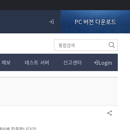
PC 버전 다운로드
로
그
인
검
색
Login
 제보
테스트 서버
신고센터
공유하기
이에 집중합니다(?)