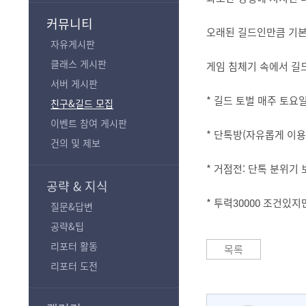
기
커뮤니티
오래된 길드인만큼 기본
자유게시판
클래스 게시판
게임 침체기 속에서 길
서버 게시판
* 길드 토벌 매주 토요일
친구&길드 모집
이벤트 참여 게시판
* 단톡방(자유롭게 이용
건의 및 제보
* 거점전: 단톡 분위기
공략 & 지식
* 투력30000 조건있
질문&답변
공략&팁
리포터 활동
목록
리포터 도전