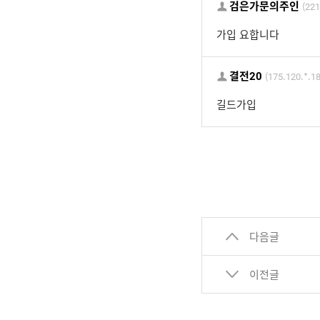
검은가문의주인
(221
가입 요합니다
결전20
(175.120.*.1
길드가입
다음글
이전글