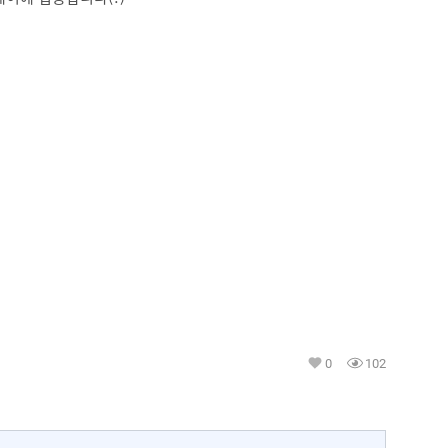
0
102