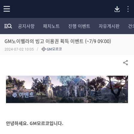
P
o
공지사항
패치노트
진행 이벤트
자유게시판
건
p
모
C
e
험
n
GM노이벨라의 빙고 이용권 획득 이벤트 (~7/9 09:00)
가
버
포
2024-07-02 10:05
GM모르코
럼
카
전
테
공유하기
고
다
리
전
체
운
이벤트
보
기
로
드
안녕하세요. GM모르코입니다.