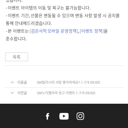
- 이벤트 아이템의 이동 및 복구는 불가능합니다.
- 이벤트 기간, 선물은 변동될 수 있으며 변동 사항 발생 시 공지를
통해 안내해드리겠습니다.
- 본 이벤트는
[검은사막 모바일 운영정책]
,
[이벤트 정책]
을
준수합니다.
목록
다음글
GM탈리시의 사탕 좋아하세요? (~7/9 09:00)
이전글
GM노이벨라의 빙고 이벤트 (~7/9 09:00)
f
y
i
a
o
n
c
u
s
e
t
t