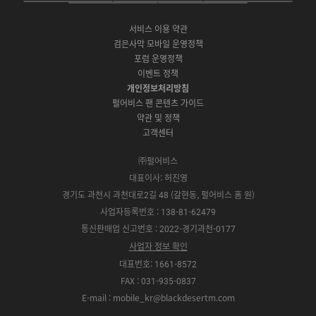
P
A
G
G
O
b
u
a
C
p
o
a
N
o
b
g
서비스 이용 약관
버
p
o
l
E
o
e
r
검은사막 모바일 운영정책
전
S
g
a
S
k
a
포럼 운영정책
다
t
l
x
t
m
운
이벤트 정책
o
e
y
o
로
r
P
S
개인정보처리방침
r
드
e
l
t
e
펄어비스 팬 콘텐츠 가이드
a
o
약관 및 정책
y
r
고객센터
e
㈜펄어비스
대표이사: 허진영
경기도 과천시 과천대로2길 48 (갈현동, 펄어비스 홈 원)
사업자등록번호 : 138-81-62479
통신판매업 신고번호 : 2022-경기과천-0177
사업자 정보 확인
대표번호: 1661-8572
FAX : 031-935-0837
E-mail : mobile_kr@blackdesertm.com