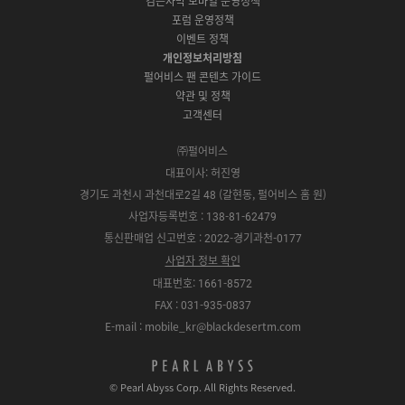
검은사막 모바일 운영정책
전
S
g
a
S
k
a
포럼 운영정책
다
t
l
x
t
m
운
이벤트 정책
o
e
y
o
로
r
P
S
개인정보처리방침
r
드
e
l
t
e
펄어비스 팬 콘텐츠 가이드
a
o
약관 및 정책
y
r
고객센터
e
㈜펄어비스
대표이사: 허진영
경기도 과천시 과천대로2길 48 (갈현동, 펄어비스 홈 원)
사업자등록번호 : 138-81-62479
통신판매업 신고번호 : 2022-경기과천-0177
사업자 정보 확인
대표번호: 1661-8572
FAX : 031-935-0837
E-mail : mobile_kr@blackdesertm.com
p
e
© Pearl Abyss Corp. All Rights Reserved.
a