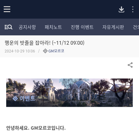
P
o
공지사항
패치노트
진행 이벤트
자유게시판
건
p
모
C
e
험
n
행운의 밧줄을 잡아라! (~11/12 09:00)
가
버
포
2024-10-29 10:06
GM모르코
럼
카
전
테
공유하기
고
다
리
전
체
운
이벤트
보
기
로
드
안녕하세요. GM모르코입니다.