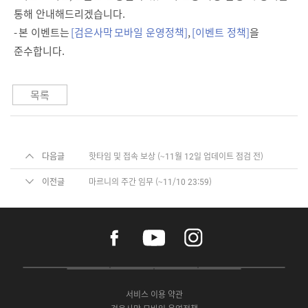
통해 안내해드리겠습니다.
- 본 이벤트는
[검은사막 모바일 운영정책]
,
[이벤트 정책]
을
준수합니다.
목록
다음글
핫타임 및 접속 보상 (~11월 12일 업데이트 점검 전)
이전글
마르니의 주간 임무 (~11/10 23:59)
f
y
i
a
o
n
c
u
s
e
t
t
P
A
G
G
O
b
u
a
C
p
o
a
N
o
b
g
서비스 이용 약관
버
p
o
l
E
o
e
r