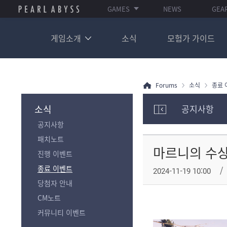
GAMES
NEWS
GEA
게임소개
소식
모험가 가이드
Forums
소식
종료 
소식
공지사항
모
공지사항
험
가
패치노트
포
마르니의 수상한 
진행 이벤트
럼
카
종료 이벤트
2024-11-19 10:00
테
당첨자 안내
고
리
CM노트
전
커뮤니티 이벤트
체
보