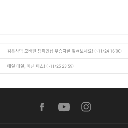
검은사막 모바일 챔피언십 우승자를 맞혀보세요! (~11/24 16:00)
매일 매일, 미션 패스! (~11/25 23:59)
f
y
i
a
o
n
c
u
s
e
t
t
b
u
a
A
G
G
o
b
g