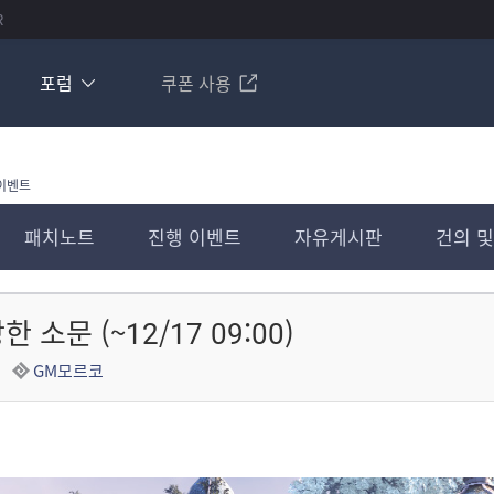
R
포럼
쿠폰 사용
이벤트
패치노트
진행 이벤트
자유게시판
건의 및
소문 (~12/17 09:00)
GM모르코