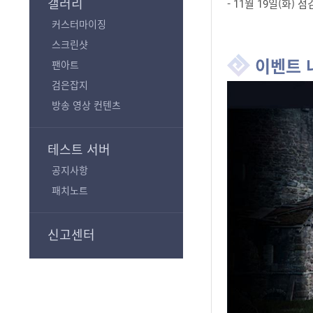
갤러리
- 11월 19일(화) 점검
커스터마이징
스크린샷
이벤트 
팬아트
검은잡지
방송 영상 컨텐츠
테스트 서버
공지사항
패치노트
신고센터