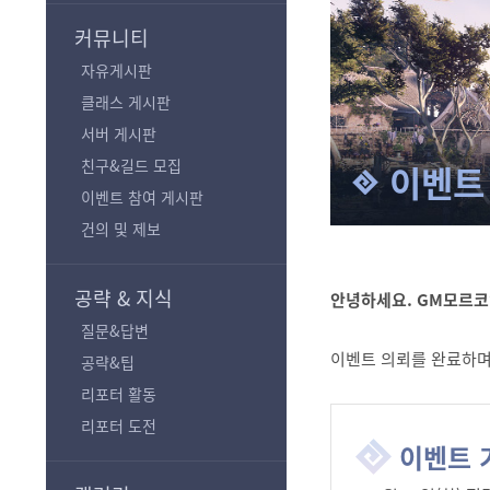
기
커뮤니티
자유게시판
클래스 게시판
서버 게시판
친구&길드 모집
이벤트
이벤트 참여 게시판
건의 및 제보
공략 & 지식
안녕하세요. GM모르코
질문&답변
이벤트 의뢰를 완료하며
공략&팁
리포터 활동
리포터 도전
이벤트 