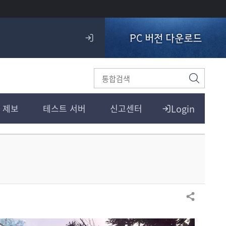
PC 버전 다운로드
로
그
인
검
색
Login
 제보
테스트 서버
신고센터
공유하기