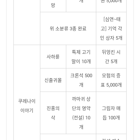
개
권 5,000개
망
[심연~태
위 소분류 3종 완료
고] 기억 각
인 상자 5개
특제 고기
뒤엉킨 시
사하륜
말이 10개
간 5개
크론석 500
모험의 증
신출귀몰
개
표 5,000개
까마귀 상
쿠레나이
진홍의
단의 영약
그림자 매
이야기
삭
(전설) 10
듭 100개
개