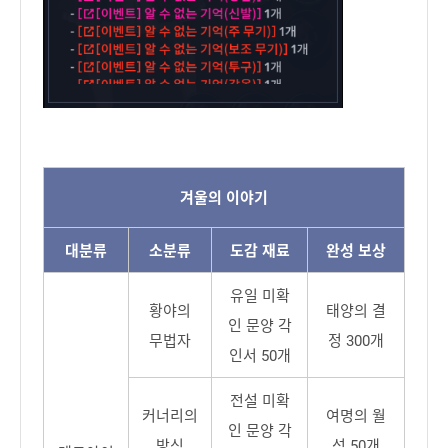
겨울의 이야기
대분류
소분류
도감 재료
완성 보상
유일 미확
황야의
태양의 결
인 문양 각
무법자
정 300개
인서 50개
전설 미확
커너리의
여명의 월
인 문양 각
방식
석 50개