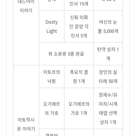
데드아이
인서 15개
이야기
신화 미확
Dusty
여신의 눈
인 문양 각
Light
물 5,000개
인서 5개
탄약 상자 1
위 소분류 3종 완료
개
아토르의
흑요석 결
장인의 실
낙원
정 1개
타래 50개
정제수/유
오기에르
오기에르의
자차/시계
의 가호
가호 1개
태엽 선택
아토락시
상자 1개
온 이야기
결전의