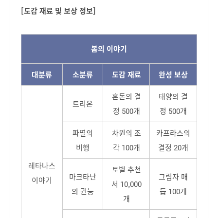
[도감 재료 및 보상 정보]
봄의 이야기
대분류
소분류
도감 재료
완성 보상
혼돈의 결
태양의 결
트리온
정 500개
정 500개
파멸의
차원의 조
카프라스의
비행
각 100개
결정 20개
레타나스
토벌 추천
마크타난
그림자 매
이야기
서 10,000
의 권능
듭 100개
개