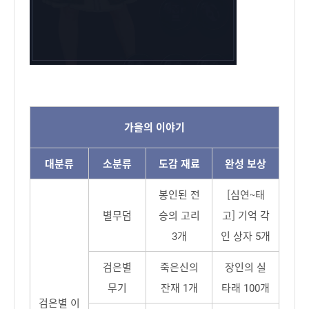
가을의 이야기
대분류
소분류
도감 재료
완성 보상
봉인된 전
[심연~태
별무덤
승의 고리
고] 기억 각
3개
인 상자 5개
검은별
죽은신의
장인의 실
무기
잔재 1개
타래 100개
검은별 이