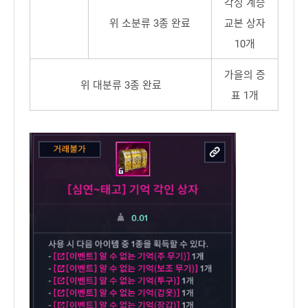
각성 계승
위 소분류 3종 완료
교본 상자
10개
가을의 증
위 대분류 3종 완료
표 1개