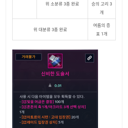
위 소분류 3종 완료
승의 고리 3
개
여름의 증
위 대분류 3종 완료
표 1개