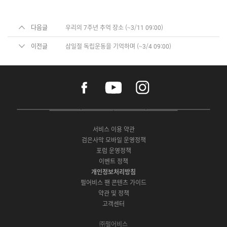
다음글
우리의 7주년 추억 장소 (~3/11 09:00)
이전글
삼일절 독립운동을 기억하며 (~3/4 09:00)
f
y
i
a
o
n
c
u
s
e
t
t
P
A
G
G
O
b
u
a
C
p
o
a
N
o
b
g
서비스 이용 약관
버
p
o
l
E
o
e
r
검은사막 모바일 운영정책
전
S
g
a
S
k
a
포럼 운영정책
다
t
l
x
t
m
운
이벤트 정책
o
e
y
o
로
r
P
S
개인정보처리방침
r
드
e
l
t
e
펄어비스 팬 콘텐츠 가이드
a
o
약관 및 정책
y
r
고객센터
e
㈜펄어비스