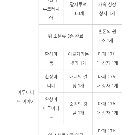
팥시루떡
쾌속 성장
루크레시
100개
상자 1개
아
혼돈의 원
위 소분류 3종 완료
소 1개
환상마
이글거리는
마패 : 7세
둠
뿌리 1개
대 상자 1개
환상마
대지의 결
마패 : 7세
디네
정 1개
대 상자 1개
아두아나
환상마
트 이야기
순백의 깃
마패 : 7세
아두아나
털 1개
대 상자 1개
트
마패 : 7세