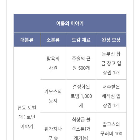
여름의 이야기
대분류
소분류
도감 재료
완성 보상
눈부신 황
탐욕의
주술의 근
금 창고 입
사원
원 500개
장권 1개
결정화된
저주받은
가모스의
토템 1,000
해적섬 입
둥지
개
장권 1개
협동 토벌
대 : 로닌
최상급 블
발크스의
이야기
흰가지나
랙스톤(거
꾸러미 100
무 숲
래가능)