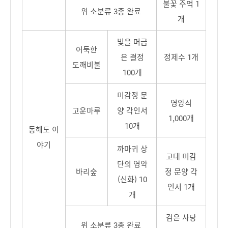
불꽃 주먹 1
위 소분류 3종 완료
개
빛을 머금
어둑한
은 결정
정제수 1개
도깨비불
100개
미감정 문
영양식
고운마루
양 각인서
1,000개
10개
동해도 이
야기
까마귀 상
고대 미감
단의 영약
바리숲
정 문양 각
(신화) 10
인서 1개
개
검은 사당
위 소분류 3종 완료