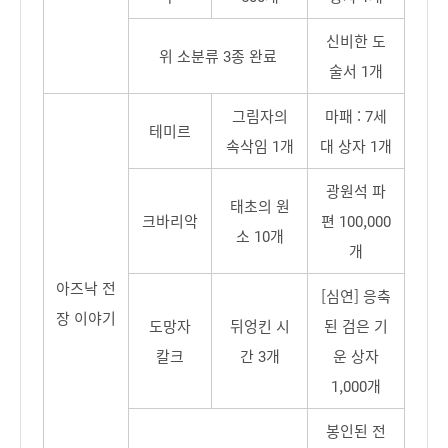
신비한 도
위 소분류 3종 완료
술서 1개
그림자의
마패 : 7세
테미르
속삭임 1개
대 상자 1개
광원석 파
태초의 원
크바리악
편 100,000
소 10개
개
아즈낙 전
[심연] 응축
장 이야기
도망자
뒤엉킨 시
된 검은 기
칼크
간 3개
운 상자
1,000개
봉인된 전