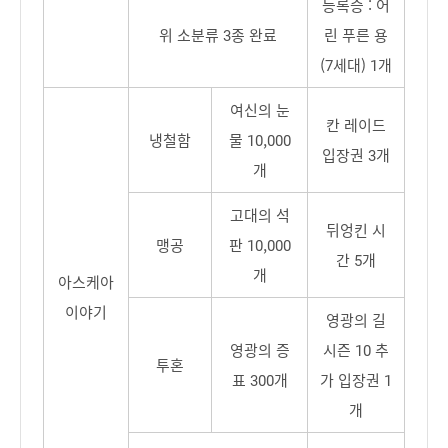
등록증 : 어
위 소분류 3종 완료
린 푸른 용
(7세대) 1개
여신의 눈
칸 레이드
냉철함
물 10,000
입장권 3개
개
고대의 석
뒤엉킨 시
맹공
판 10,000
간 5개
개
아스케아
이야기
영광의 길
영광의 증
시즌 10 추
투혼
표 300개
가 입장권 1
개