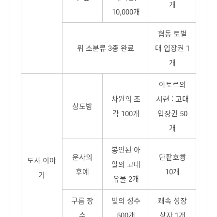
개
10,000개
협동 토벌
위 소분류 3종 완료
대 입장권 1
개
아토르의
차원의 조
시련 : 고대
상도방
각 100개
입장권 50
개
봉인된 아
운사의
단팥호빵
도사 이야
알의 고대
후예
10개
기
유물 2개
구름 장
빛의 성수
쾌속 성장
수
500개
상자 1개