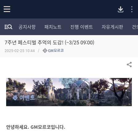
P
o
공지사항
패치노트
진행 이벤트
자유게시판
건
p
모
C
e
험
n
7주년 페스티벌 추억의 도감! (~3/25 09:00)
가
버
포
2025-02-25 10:44
GM모르코
럼
카
전
테
공유하기
고
다
리
전
체
운
이벤트
보
기
로
드
안녕하세요. GM모르코입니다.