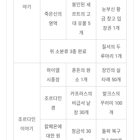
봉인된 세
야기
눈부신 황
죽은신의
르트의 고
금 창고 입
영역
대 유물 5
장권 1개
개
질서의 두
위 소분류 3종 완료
루마리 1개
하이델
혼돈의 원
장인의 실
시종장
소 1개
타래 50개
카프라스의
발크스의
조르다인
비급서 낱
꾸러미 100
경
장 30개
개
조르다인
칼페온에
이야기
청금석 30
돌파 복구
대한 원