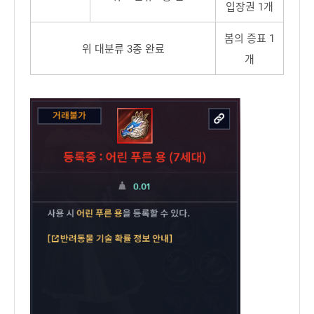
입장권 1개
봄의 증표 1
위 대분류 3종 완료
개