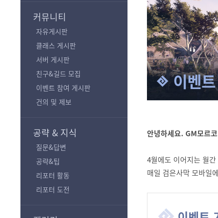
기
커뮤니티
자유게시판
클래스 게시판
서버 게시판
친구&길드 모집
이벤트
이벤트 참여 게시판
건의 및 제보
공략 & 지식
안녕하세요. GM모르코
질문&답변
4월에도 이어지는 월간
공략&팁
매일 검은사막 모바일에
리포터 활동
리포터 도전
이벤트 