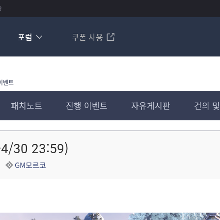
R
포럼
쿠폰 사용
이벤트
패치노트
진행 이벤트
자유게시판
건의 및
/30 23:59)
GM모르코