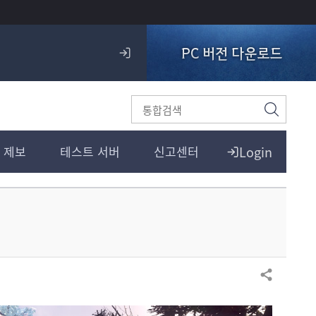
PC 버전 다운로드
로
그
인
검
색
Login
 제보
테스트 서버
신고센터
공유하기