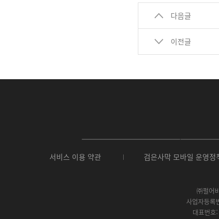
다음글
이전글
P
C
서비스 이용 약관
검은사막 모바일 운영정
버
전
다
운
㈜펄어
로
사업자등록번호 
드
대표번호: 