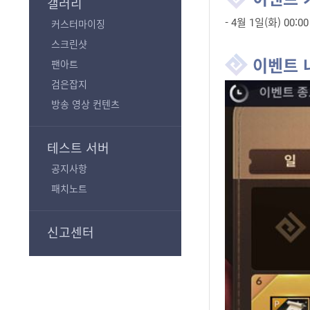
갤러리
- 4월 1일(화) 00:00
커스터마이징
스크린샷
이벤트 
팬아트
검은잡지
방송 영상 컨텐츠
테스트 서버
공지사항
패치노트
신고센터