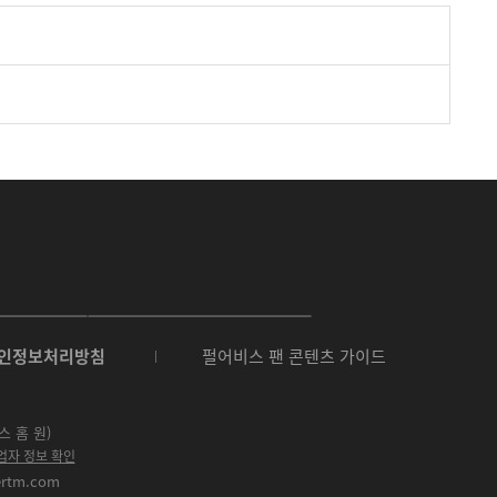
O
N
인정보처리방침
펄어비스 팬 콘텐츠 가이드
E
S
t
o
스 홈 원)
r
업자 정보 확인
e
ertm.com