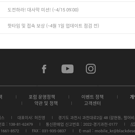
도전하라! 대사막 미션! (~4/15 09:00)
핫타임 및 접속 보상 (~4월 1일 업데이트 점검 전)
f
y
i
a
o
n
c
u
s
e
t
t
b
u
a
A
G
G
o
b
g
p
o
a
o
e
r
책
포럼 운영정책
이벤트 정책
개
p
o
l
k
a
약관 및 정책
고객센터
S
g
a
m
t
l
x
o
e
y
비스
대표이사: 허진영
경기도 과천시 과천대로2길 48 (갈현동, 펄어비
r
P
S
: 138-81-62479
통신판매업 신고번호 : 2022-경기과천-0177
사
e
l
t
1661-8572
FAX : 031-935-0837
E-mail : mobile_kr@blackdes
a
o