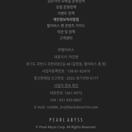
검은사막 모바일 운영정책
전
S
g
a
S
k
a
포럼 운영정책
다
t
l
x
t
m
운
이벤트 정책
o
e
y
o
로
r
P
S
개인정보처리방침
r
드
e
l
t
e
펄어비스 팬 콘텐츠 가이드
a
o
약관 및 정책
y
r
고객센터
e
㈜펄어비스
대표이사: 허진영
경기도 과천시 과천대로2길 48 (갈현동, 펄어비스 홈 원)
사업자등록번호 : 138-81-62479
통신판매업 신고번호 : 2022-경기과천-0177
사업자 정보 확인
대표번호: 1661-8572
FAX : 031-935-0837
E-mail : mobile_kr@blackdesertm.com
p
e
© Pearl Abyss Corp. All Rights Reserved.
a