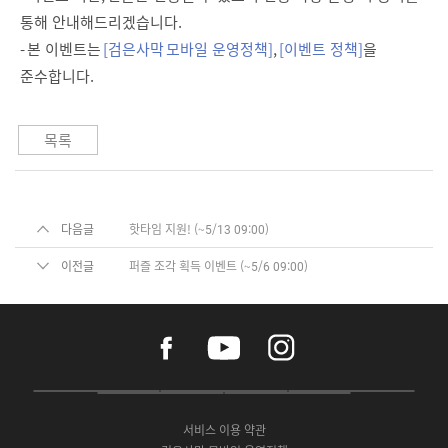
통해 안내해드리겠습니다.
- 본 이벤트는
[검은사막 모바일 운영정책]
,
[이벤트 정책]
을
준수합니다.
목록
다음글
핫타임 지원! (~5/13 09:00)
이전글
퍼즐 조각 획득 이벤트 (~5/6 09:00)
f
y
i
a
o
n
c
u
s
e
t
t
P
A
G
G
O
b
u
a
C
p
o
a
N
o
b
g
서비스 이용 약관
버
p
o
l
E
o
e
r