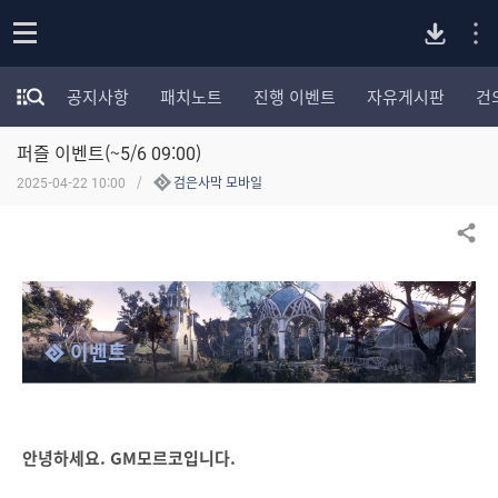
P
o
공지사항
패치노트
진행 이벤트
자유게시판
건
p
모
C
e
험
n
퍼즐 이벤트(~5/6 09:00)
가
버
포
2025-04-22 10:00
검은사막 모바일
럼
카
전
테
공유하기
고
다
리
전
체
운
이벤트
보
기
로
드
안녕하세요. GM모르코입니다.