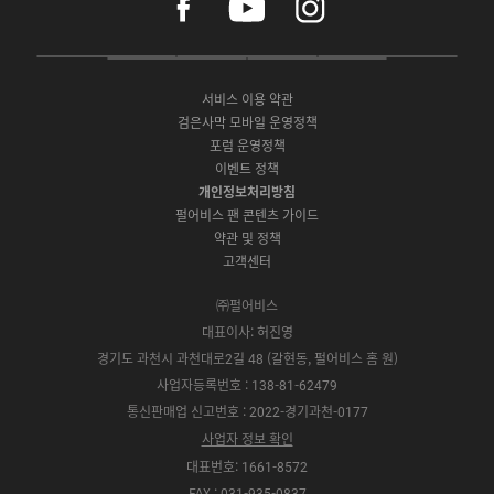
a
o
n
c
u
s
e
t
t
P
A
G
G
O
b
u
a
C
p
o
a
N
o
b
g
서비스 이용 약관
버
p
o
l
E
o
e
r
검은사막 모바일 운영정책
전
S
g
a
S
k
a
포럼 운영정책
다
t
l
x
t
m
운
이벤트 정책
o
e
y
o
로
r
P
S
개인정보처리방침
r
드
e
l
t
e
펄어비스 팬 콘텐츠 가이드
a
o
약관 및 정책
y
r
고객센터
e
㈜펄어비스
대표이사: 허진영
경기도 과천시 과천대로2길 48 (갈현동, 펄어비스 홈 원)
사업자등록번호 : 138-81-62479
통신판매업 신고번호 : 2022-경기과천-0177
사업자 정보 확인
대표번호: 1661-8572
FAX : 031-935-0837