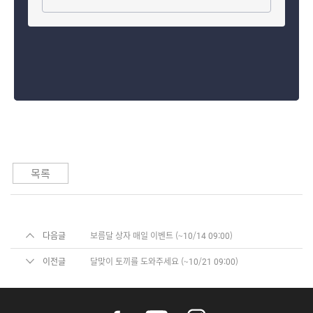
목록
다음글
보름달 상자 매일 이벤트 (~10/14 09:00)
이전글
달맞이 토끼를 도와주세요 (~10/21 09:00)
f
y
i