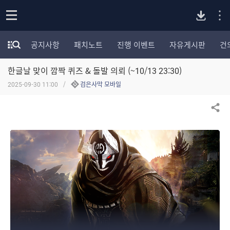
P
o
공지사항
패치노트
진행 이벤트
자유게시판
건
p
모
C
e
험
n
한글날 맞이 깜짝 퀴즈 & 돌발 의뢰 (~10/13 23:30)
가
버
포
2025-09-30 11:00
검은사막 모바일
럼
카
전
테
공유하기
고
다
리
전
체
운
보
기
로
드