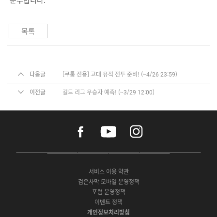
목록
다음글
[쿠툼 전용] 고대 유적 전투 준비! (~4/26 23:59)
이전글
길드 리그 우승자 예측! (~3/29 12:00)
f
y
i
a
o
n
c
u
s
e
t
t
P
A
G
G
O
b
u
a
C
p
o
a
N
o
b
g
서비스 이용 약관
버
p
o
l
E
o
e
r
검은사막 모바일 운영정책
전
S
g
a
S
k
a
포럼 운영정책
다
t
l
x
t
m
운
이벤트 정책
o
e
y
o
로
r
P
S
개인정보처리방침
r