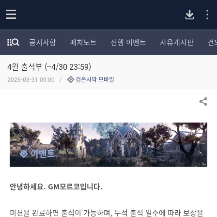
P
o
공지사항
패치노트
진행 이벤트
자유게시판
건
p
모
C
e
험
n
4월 출석부 (~4/30 23:59)
가
버
포
2026-03-31 09:00
검은사막 모바일
럼
카
전
테
공유하기
고
다
리
전
체
운
이벤트
보
기
로
안녕하세요. GM모르코입니다.
드
미션을 완료하면 출석이 가능하며, 누적 출석 일수에 따라 보상을