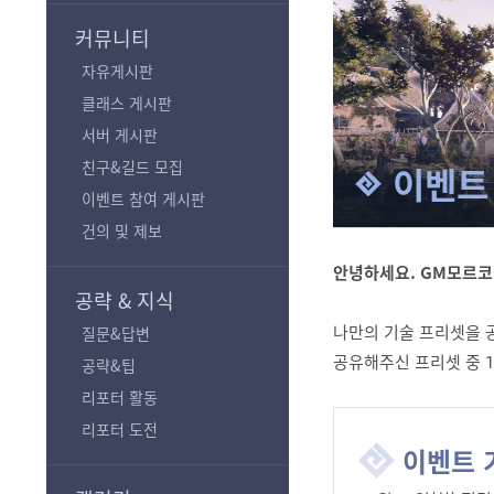
기
커뮤니티
자유게시판
클래스 게시판
서버 게시판
친구&길드 모집
이벤트
이벤트 참여 게시판
건의 및 제보
안녕하세요. GM모르코
공략 & 지식
나만의 기술 프리셋을 
질문&답변
공유해주신 프리셋 중 1
공략&팁
리포터 활동
리포터 도전
이벤트 