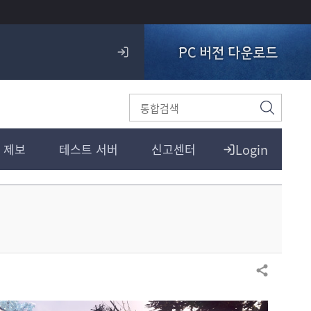
PC 버전 다운로드
로
그
인
검
색
Login
 제보
테스트 서버
신고센터
공유하기