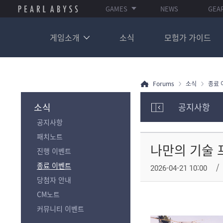
GAMES
NEWS
GEA
게임소개
소식
모험가 가이드
Forums
소식
종료 
소식
공지사항
모
공지사항
험
가
패치노트
포
나만의 기술 프
진행 이벤트
럼
카
종료 이벤트
2026-04-21 10:00
테
당첨자 안내
고
리
CM노트
전
커뮤니티 이벤트
체
보