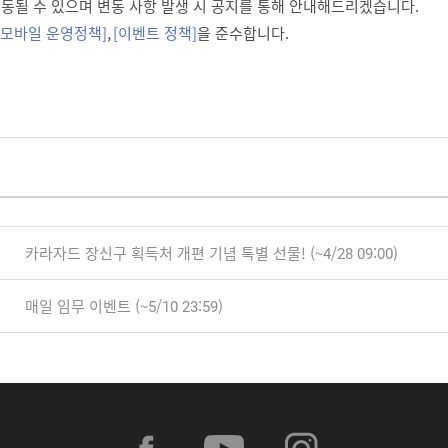
 변동될 수 있으며 변동 사항 발생 시 공지를 통해 안내해드리겠습니다.
 모바일 운영정책]
,
[이벤트 정책]
을 준수합니다.
카라자드 장신구 획득처 개편 기념 특별 선물! (~4/28 09:00)
매일 임무 이벤트 (~5/10 23:59)
f
y
i
a
o
n