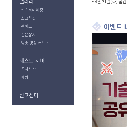
갤러리
- 4월 21일(화) 점검 
커스터마이징
스크린샷
이벤트 
팬아트
검은잡지
방송 영상 컨텐츠
테스트 서버
공지사항
패치노트
신고센터