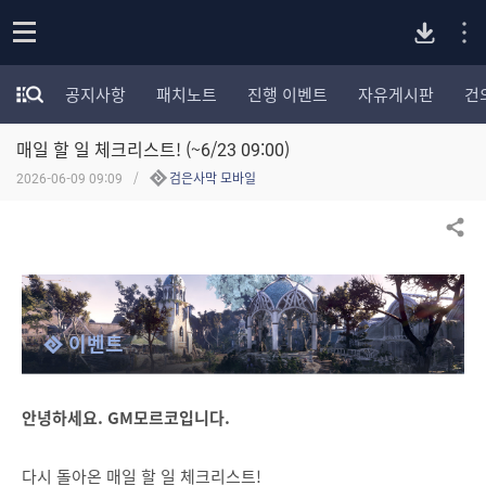
P
o
공지사항
패치노트
진행 이벤트
자유게시판
건
p
모
C
e
험
n
매일 할 일 체크리스트! (~6/23 09:00)
가
버
포
2026-06-09 09:09
검은사막 모바일
럼
카
전
테
공유하기
고
다
리
전
체
운
이벤트
보
기
로
안녕하세요. GM모르코입니다.
드
다시 돌아온 매일 할 일 체크리스트!