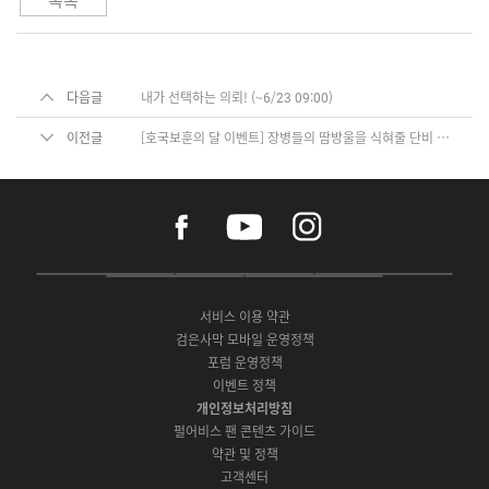
목록
다음글
내가 선택하는 의뢰! (~6/23 09:00)
이전글
[호국보훈의 달 이벤트] 장병들의 땀방울을 식혀줄 단비 같은 '응원 한마디'
f
y
i
a
o
n
c
u
s
e
t
t
P
A
G
G
O
b
u
a
C
p
o
a
N
o
b
g
서비스 이용 약관
버
p
o
l
E
o
e
r
검은사막 모바일 운영정책
전
S
g
a
S
k
a
포럼 운영정책
다
t
l
x
t
m
운
이벤트 정책
o
e
y
o
로
r
P
S
개인정보처리방침
r
드
e
l
t
e
펄어비스 팬 콘텐츠 가이드
a
o
약관 및 정책
y
r
고객센터