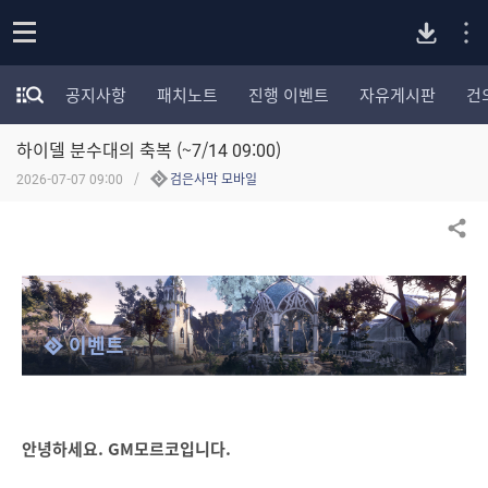
P
o
공지사항
패치노트
진행 이벤트
자유게시판
건
p
모
C
e
험
n
하이델 분수대의 축복 (~7/14 09:00)
가
버
포
2026-07-07 09:00
검은사막 모바일
럼
카
전
테
공유하기
고
다
리
전
체
운
이벤트
보
기
로
드
안녕하세요. GM모르코입니다.