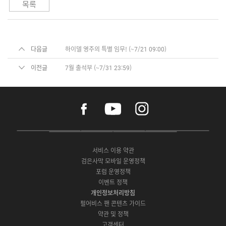
목록
다음글
하이델 영주의 특별 임무! (~7/21 09:00)
이전글
7월 출석부 (~7/31 23:59)
f
y
i
a
o
n
c
u
s
e
t
t
P
A
G
G
O
b
u
a
C
p
o
a
N
o
b
g
서비스 이용 약관
버
p
o
l
E
o
e
r
검은사막 모바일 운영정책
전
S
g
a
S
k
a
포럼 운영정책
다
t
l
x
t
m
운
이벤트 정책
o
e
y
o
로
r
P
S
개인정보처리방침
r
드
e
l
t
e
펄어비스 팬 콘텐츠 가이드
a
o
약관 및 정책
y
r
고객센터