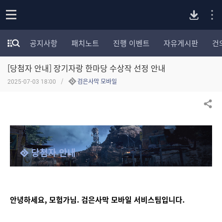
P
o
공지사항
패치노트
진행 이벤트
자유게시판
건
p
모
C
e
험
n
[당첨자 안내] 장기자랑 한마당 수상작 선정 안내
가
버
포
2025-07-03 18:00
검은사막 모바일
럼
카
전
테
공유하기
고
다
리
전
체
운
당첨자 안내
보
기
로
안녕하세요, 모험가님. 검은사막 모바일 서비스팀입니다.
드