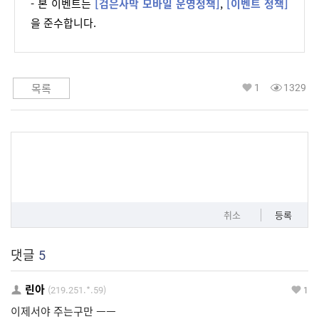
- 본 이벤트는 
[검은사막 모바일 운영정책]
, 
[이벤트 정책]
을 준수합니다.
1
1329
목록
취소
등록
댓글
5
린아
(219.251.*.59)
1
이제서야 주는구만 ㅡㅡ