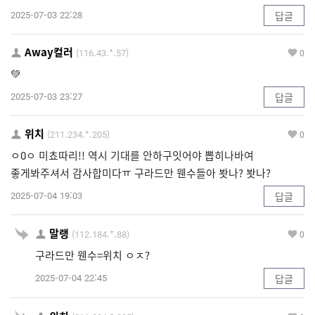
2025-07-03 22:28
답글
Away컬러
(116.43.*.57)
0
💚
2025-07-03 23:27
답글
위치
(211.234.*.205)
0
ㅇ0ㅇ 미쵸따리!! 역시 기대를 안하구잇어야 뽑히나바여
좋게봐주셔서 감사합미다ㅠ 구라드만 웬수들아 봣나? 봣나?
2025-07-04 19:03
답글
말랭
(112.184.*.88)
0
구라드만 웬수=위치 ㅇㅈ?
2025-07-04 22:45
답글