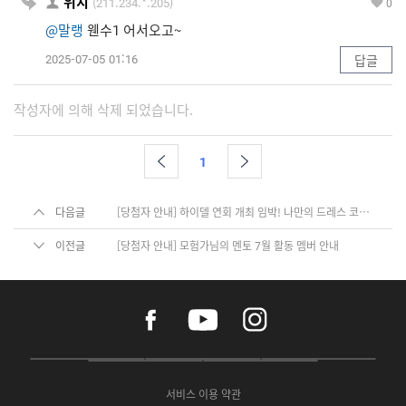
위치
(211.234.*.205)
0
@말랭
웬수1 어서오고~
2025-07-05 01:16
답글
작성자에 의해 삭제 되었습니다.
1
다음글
[당첨자 안내] 하이델 연회 개최 임박! 나만의 드레스 코드 뽐내기
이전글
[당첨자 안내] 모험가님의 멘토 7월 활동 멤버 안내
f
y
i
a
o
n
c
u
s
e
t
t
P
A
G
G
O
b
u
a
C
p
o
a
N
o
b
g
서비스 이용 약관
버
p
o
l
E