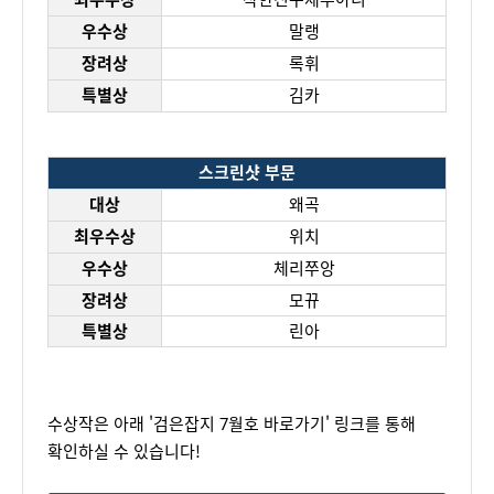
우수상
말랭
장려상
록휘
특별상
김카
스크린샷 부문
대상
왜곡
최우수상
위치
우수상
체리쭈앙
장려상
모뀨
특별상
린아
수상작은 아래 '검은잡지 7월호 바로가기' 링크를 통해
확인하실 수 있습니다!