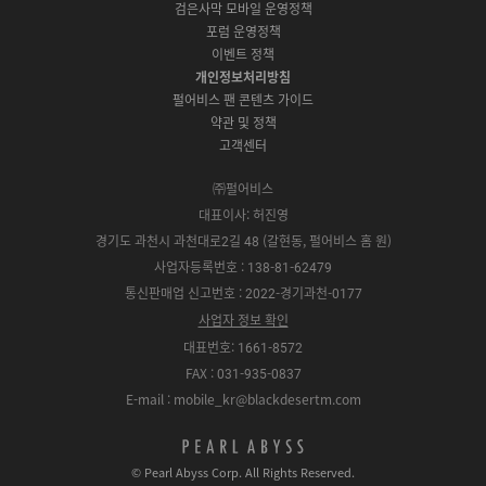
o
e
r
검은사막 모바일 운영정책
전
S
g
a
S
k
a
포럼 운영정책
다
t
l
x
t
m
운
이벤트 정책
o
e
y
o
로
r
P
S
개인정보처리방침
r
드
e
l
t
e
펄어비스 팬 콘텐츠 가이드
a
o
약관 및 정책
y
r
고객센터
e
㈜펄어비스
대표이사: 허진영
경기도 과천시 과천대로2길 48 (갈현동, 펄어비스 홈 원)
사업자등록번호 : 138-81-62479
통신판매업 신고번호 : 2022-경기과천-0177
사업자 정보 확인
대표번호: 1661-8572
FAX : 031-935-0837
E-mail : mobile_kr@blackdesertm.com
p
e
© Pearl Abyss Corp. All Rights Reserved.