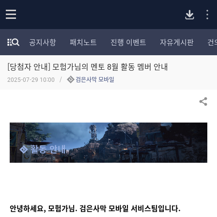
P
o
공지사항
패치노트
진행 이벤트
자유게시판
건
p
모
C
e
험
n
[당첨자 안내] 모험가님의 멘토 8월 활동 멤버 안내
가
버
포
2025-07-29 10:00
검은사막 모바일
럼
카
전
테
공유하기
고
다
리
전
체
운
활동 안내
보
기
로
드
안녕하세요, 모험가님. 검은사막 모바일 서비스팀
입니다
. 