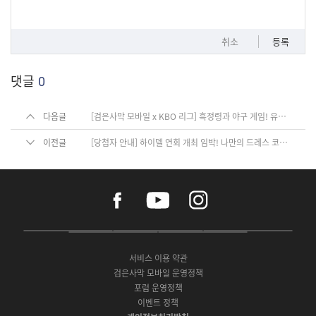
취소
등록
댓글
0
다음글
[검은사막 모바일 x KBO 리그] 흑정령과 야구 게임! 유튜브 댓글 이벤트 당첨자 안내
이전글
[당첨자 안내] 하이델 연회 개최 임박! 나만의 드레스 코드 뽐내기
f
y
i
a
o
n
c
u
s
e
t
t
P
A
G
G
O
b
u
a
C
p
o
a
N
o
b
g
서비스 이용 약관
버
p
o
l
E
o
e
r
검은사막 모바일 운영정책
전
S
g
a
S
k
a
포럼 운영정책
다
t
l
x
t
m
운
이벤트 정책
o
e
y
o