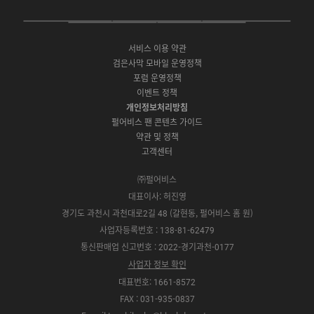
c
u
s
e
t
t
P
A
G
G
O
b
u
a
C
p
o
a
N
o
b
g
서비스 이용 약관
버
p
o
l
E
o
e
r
검은사막 모바일 운영정책
전
S
g
a
S
k
a
포럼 운영정책
다
t
l
x
t
m
운
이벤트 정책
o
e
y
o
로
r
P
S
개인정보처리방침
r
드
e
l
t
e
펄어비스 팬 콘텐츠 가이드
a
o
약관 및 정책
y
r
고객센터
e
㈜펄어비스
대표이사: 허진영
경기도 과천시 과천대로2길 48 (갈현동, 펄어비스 홈 원)
사업자등록번호 : 138-81-62479
통신판매업 신고번호 : 2022-경기과천-0177
사업자 정보 확인
대표번호: 1661-8572
FAX : 031-935-0837