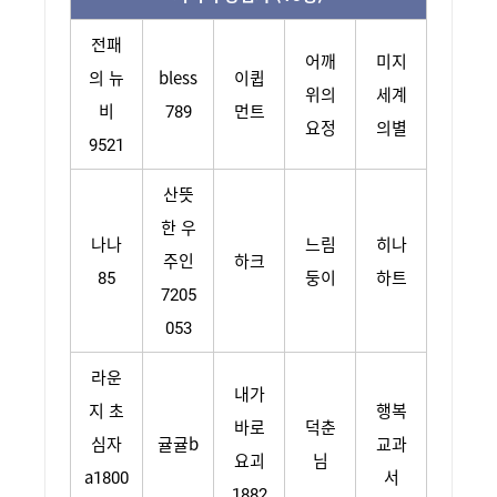
전패
어깨
미지
의 뉴
bless
이큅
위의
세계
비
789
먼트
요정
의별
9521
산뜻
한 우
나나
느림
히나
주인
하크
85
둥이
하트
7205
053
라운
내가
지 초
행복
바로
덕춘
심자
귤귤b
교과
요괴
님
a1800
서
1882