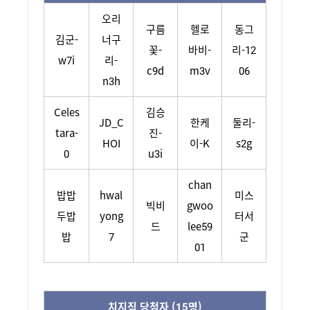
오리
구름
헬로
동그
김군-
너구
꽃-
바비-
리-12
w7i
리-
c9d
m3v
06
n3h
Celes
김승
JD_C
한케
둘리-
tara-
진-
HOI
이-K
s2g
0
u3i
chan
밥밥
hwal
미스
빅비
gwoo
두밥
yong
터서
드
lee59
밥
7
군
01
치지직 당첨자 (15명)