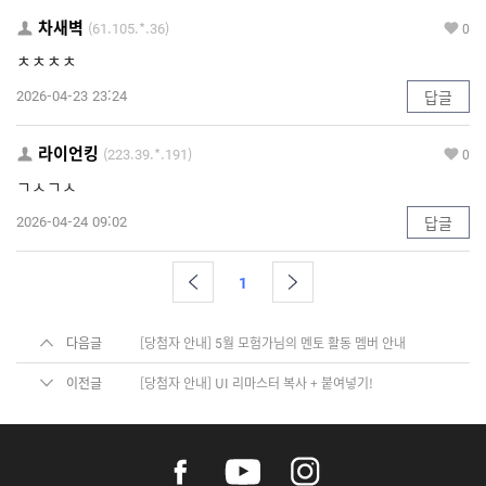
차새벽
(61.105.*.36)
0
ㅊㅊㅊㅊ
2026-04-23 23:24
답글
라이언킹
(223.39.*.191)
0
ㄱㅅㄱㅅ
2026-04-24 09:02
답글
1
다음글
[당첨자 안내] 5월 모험가님의 멘토 활동 멤버 안내
이전글
[당첨자 안내] UI 리마스터 복사 + 붙여넣기!
f
y
i
a
o
n