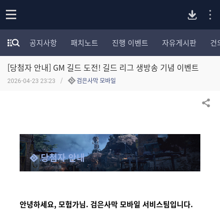
P
o
공지사항
패치노트
진행 이벤트
자유게시판
건
p
모
C
e
험
n
[당첨자 안내] GM 길드 도전! 길드 리그 생방송 기념 이벤트
가
버
포
2026-04-23 23:23
검은사막 모바일
럼
카
전
테
공유하기
고
다
리
전
체
운
보
당첨자 안내
기
로
드
안녕하세요, 모험가님. 검은사막 모바일 서비스팀입니다.