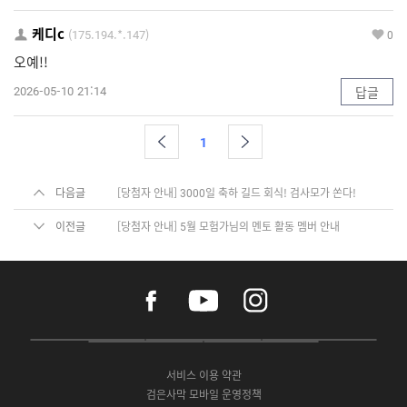
케디c
(175.194.*.147)
0
오예!!
2026-05-10 21:14
답글
1
다음글
[당첨자 안내] 3000일 축하 길드 회식! 검사모가 쏜다!
이전글
[당첨자 안내] 5월 모험가님의 멘토 활동 멤버 안내
f
y
i
a
o
n
c
u
s
e
t
t
P
A
G
G
O
b
u
a
C
p
o
a
N
o
b
g
서비스 이용 약관
버
p
o
l
E
o
e
r
검은사막 모바일 운영정책
전
S
g
a
S
k
a