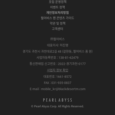
포럼 운영정책
다
t
l
x
t
m
운
이벤트 정책
o
e
y
o
로
r
P
S
개인정보처리방침
r
드
e
l
t
e
펄어비스 팬 콘텐츠 가이드
a
o
약관 및 정책
y
r
고객센터
e
㈜펄어비스
대표이사: 허진영
경기도 과천시 과천대로2길 48 (갈현동, 펄어비스 홈 원)
사업자등록번호 : 138-81-62479
통신판매업 신고번호 : 2022-경기과천-0177
사업자 정보 확인
대표번호: 1661-8572
FAX : 031-935-0837
E-mail : mobile_kr@blackdesertm.com
p
e
© Pearl Abyss Corp. All Rights Reserved.
a
r