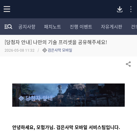
P
o
공지사항
패치노트
진행 이벤트
자유게시판
건
p
모
C
e
험
n
[당첨자 안내] 나만의 기술 프리셋을 공유해주세요!
가
버
포
2026-05-08 11:32
검은사막 모바일
럼
카
전
테
공유하기
고
다
리
전
체
운
보
당첨자 안내
기
로
드
안녕하세요, 모험가님. 검은사막 모바일 서비스팀입니다.