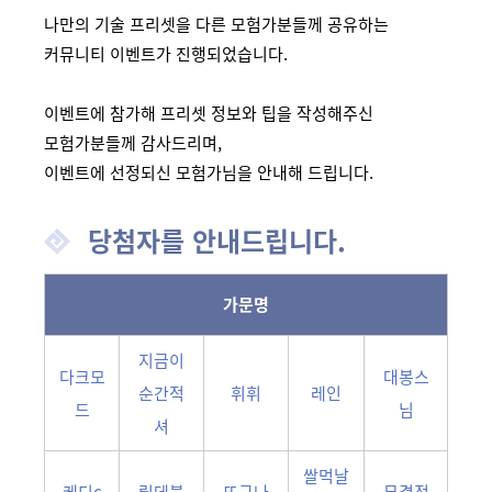
나만의 기술 프리셋을 다른 모험가분들께 공유하는
커뮤니티 이벤트가 진행되었습니다.
이벤트에 참가해 프리셋 정보와 팁을 작성해주신
모험가분들께 감사드리며,
이벤트에 선정되신 모험가님을 안내해 드립니다.
당첨자를 안내드립니다.
가문명
지금이
다크모
대봉스
순간적
휘휘
레인
드
님
셔
쌀먹날
케디c
릴데블
또구나
무결점