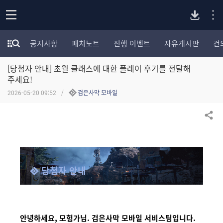
P
o
공지사항
패치노트
진행 이벤트
자유게시판
건
p
모
C
e
험
n
[당첨자 안내] 초월 클래스에 대한 플레이 후기를 전달해
가
버
포
주세요!
럼
2026-05-20 09:52
검은사막 모바일
카
전
테
고
공유하기
다
리
전
체
운
보
기
당첨자 안내
로
드
안녕하세요, 모험가님. 검은사막 모바일 서비스팀입니다.