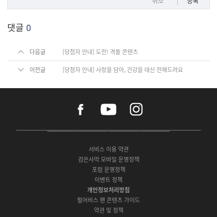
취소
등록
댓글
0
다음글
[당첨자 안내] 도전! 격돌 콘텐츠
이전글
[당첨자 안내] 사랑을 담아, 건강을 대신 전해드려요
f
y
i
a
o
n
c
u
s
e
t
t
P
A
G
G
O
b
u
a
C
p
o
a
N
o
b
g
서비스 이용 약관
버
p
o
l
E
o
e
r
검은사막 모바일 운영정책
전
S
g
a
S
k
a
포럼 운영정책
다
t
l
x
t
m
운
이벤트 정책
o
e
y
o
로
r
P
S
개인정보처리방침
r
드
e
l
t
e
펄어비스 팬 콘텐츠 가이드
a
o
약관 및 정책