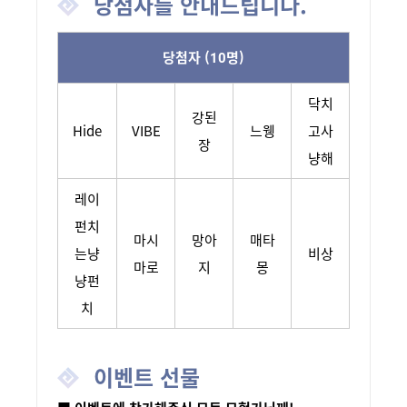
당첨자를 안내드립니다.
당첨자 (10명)
닥치
강된
Hide
VIBE
느웽
고사
장
냥해
레이
펀치
마시
망아
매타
는냥
비상
마로
지
몽
냥펀
치
이벤트 선물