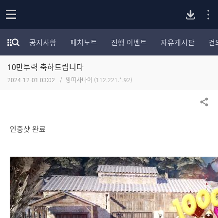
P
o
공지사항
패치노트
진행 이벤트
자유게시판
건
p
모
C
e
험
n
10만투력 축하드립니다
가
버
포
2024-12-01 03:02
양띠사나이
(112.221.*.92)
럼
카
전
테
공유하기
고
다
리
인증샷 완료
전
체
운
보
기
로
드