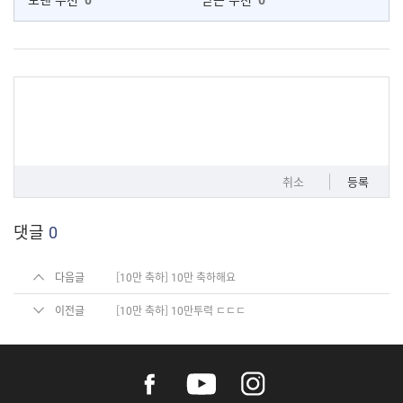
취소
등록
댓글
0
다음글
[10만 축하] 10만 축하해요
이전글
[10만 축하] 10만투력 ㄷㄷㄷ
f
y
i
a
o
n
c
u
s