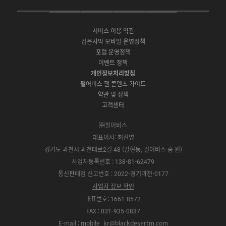
e
t
t
P
A
G
G
O
b
u
a
C
p
o
a
N
o
b
g
서비스 이용 약관
버
p
o
l
E
o
e
r
검은사막 모바일 운영정책
전
S
g
a
S
k
a
포럼 운영정책
다
t
l
x
t
m
운
이벤트 정책
o
e
y
o
로
r
P
S
개인정보처리방침
r
드
e
l
t
e
펄어비스 팬 콘텐츠 가이드
a
o
약관 및 정책
y
r
고객센터
e
㈜펄어비스
대표이사: 허진영
경기도 과천시 과천대로2길 48 (갈현동, 펄어비스 홈 원)
사업자등록번호 : 138-81-62479
통신판매업 신고번호 : 2022-경기과천-0177
사업자 정보 확인
대표번호: 1661-8572
FAX : 031-935-0837
E-mail : mobile_kr@blackdesertm.com