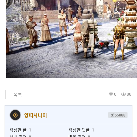
0
88
목록
양띠사나이
55888
작성한 글
1
작성한 댓글
1
보낸 추천
0
받은 추천
0