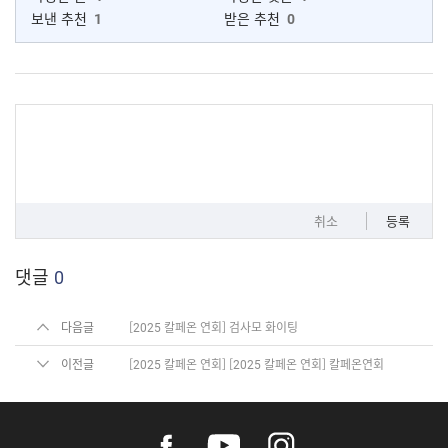
보낸 추천
1
받은 추천
0
취소
등록
댓글
0
다음글
[2025 칼페온 연회] 검사모 화이팅
이전글
[2025 칼페온 연회] [2025 칼페온 연회] 칼페온연회
f
y
i
a
o
n