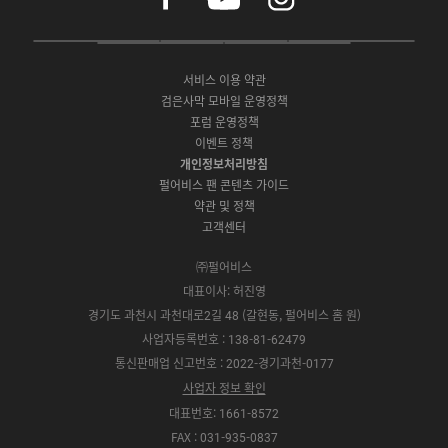
c
u
s
e
t
t
P
A
G
G
O
b
u
a
C
p
o
a
N
o
b
g
서비스 이용 약관
버
p
o
l
E
o
e
r
검은사막 모바일 운영정책
전
S
g
a
S
k
a
포럼 운영정책
다
t
l
x
t
m
운
이벤트 정책
o
e
y
o
로
r
P
S
개인정보처리방침
r
드
e
l
t
e
펄어비스 팬 콘텐츠 가이드
a
o
약관 및 정책
y
r
고객센터
e
㈜펄어비스
대표이사: 허진영
경기도 과천시 과천대로2길 48 (갈현동, 펄어비스 홈 원)
사업자등록번호 : 138-81-62479
통신판매업 신고번호 : 2022-경기과천-0177
사업자 정보 확인
대표번호: 1661-8572
FAX : 031-935-0837