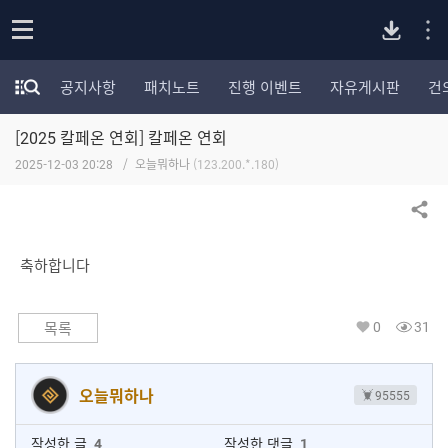
P
o
공지사항
패치노트
진행 이벤트
자유게시판
건
p
모
C
e
험
n
[2025 칼페온 연회] 칼페온 연회
가
버
포
2025-12-03 20:28
오늘뭐하나
(123.200.*.180)
럼
카
전
테
공유하기
고
다
리
축하합니다
전
체
운
보
0
31
목록
기
로
오늘뭐하나
95555
드
작성한 글
4
작성한 댓글
1