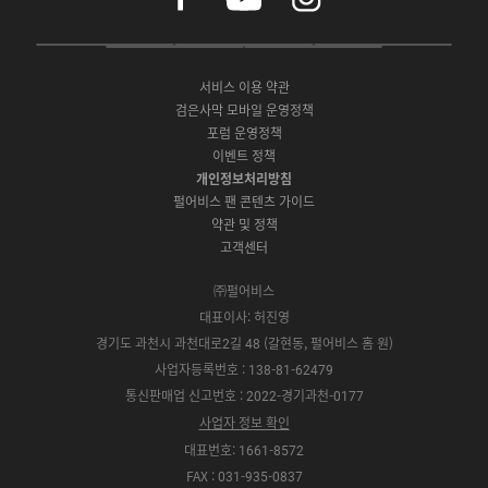
c
u
s
e
t
t
P
A
G
G
O
b
u
a
C
p
o
a
N
o
b
g
서비스 이용 약관
버
p
o
l
E
o
e
r
검은사막 모바일 운영정책
전
S
g
a
S
k
a
포럼 운영정책
다
t
l
x
t
m
운
이벤트 정책
o
e
y
o
로
r
P
S
개인정보처리방침
r
드
e
l
t
e
펄어비스 팬 콘텐츠 가이드
a
o
약관 및 정책
y
r
고객센터
e
㈜펄어비스
대표이사: 허진영
경기도 과천시 과천대로2길 48 (갈현동, 펄어비스 홈 원)
사업자등록번호 : 138-81-62479
통신판매업 신고번호 : 2022-경기과천-0177
사업자 정보 확인
대표번호: 1661-8572
FAX : 031-935-0837