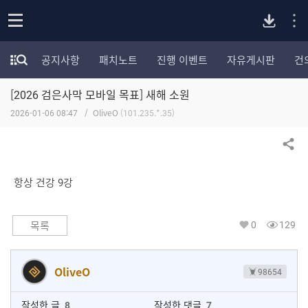
P
o
공지사항
패치노트
진행 이벤트
자유게시판
건
p
모
C
e
험
n
[2026 검은사막 모바일 목표] 새해 소원
가
버
포
2026-01-06 08:47
OliveO
(101.235.*.35)
럼
카
전
테
공유하기
고
다
리
항상 건강 9강
전
체
운
보
0
129
목록
기
로
OliveO
98654
드
작성한 글
8
작성한 댓글
7