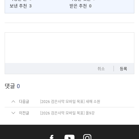
보낸 추천
3
받은 추천
0
취소
등록
댓글
0
다음글
[2026 검은사막 모바일 목표] 새해 소원
이전글
[2026 검은사막 모바일 목표] 올9강
f
y
i
a
o
n