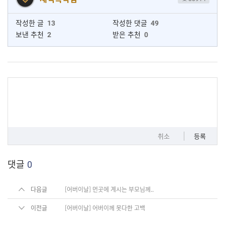
작성한 글
13
작성한 댓글
49
보낸 추천
2
받은 추천
0
취소
등록
댓글
0
다음글
[어버이날] 먼곳에 계시는 부모님께..
이전글
[어버이날] 어버이께 못다한 고백