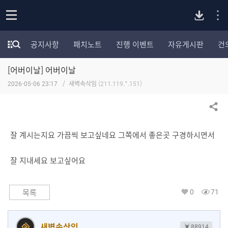
P
o
공지사항
패치노트
진행 이벤트
자유게시판
건
p
모
C
e
험
n
[어버이날] 어버이날
가
버
포
2026-05-06 23:17
새벽속삭임
(211.119.*.151)
럼
카
전
테
공유하기
고
다
리
잘 계시는지요 가끔씩 보고싶네요 그쪽에서 좋은곳 구경하시면서
전
체
운
잘 지내세요 보고싶어요
보
기
로
0
71
목록
드
새벽속삭임
88914