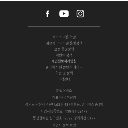
f
y
i
a
o
n
c
u
s
e
t
t
P
A
G
G
O
b
u
a
C
p
o
a
N
o
b
g
서비스 이용 약관
버
p
o
l
E
o
e
r
검은사막 모바일 운영정책
전
S
g
a
S
k
a
포럼 운영정책
다
t
l
x
t
m
운
이벤트 정책
o
e
y
o
로
r
P
S
개인정보처리방침
r
드
e
l
t
e
펄어비스 팬 콘텐츠 가이드
a
o
약관 및 정책
y
r
고객센터
e
㈜펄어비스
대표이사: 허진영
경기도 과천시 과천대로2길 48 (갈현동, 펄어비스 홈 원)
사업자등록번호 : 138-81-62479
통신판매업 신고번호 : 2022-경기과천-0177
사업자 정보 확인