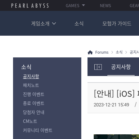
GAMES
NEWS
GEA
게임소개
소식
모험가 가이드
Forums
소식
공지
소식
공지사항
모
공지사항
험
가
패치노트
포
[안내] [iOS
진행 이벤트
럼
카
종료 이벤트
2023-12-21 15:49
테
당첨자 안내
고
리
CM노트
전
커뮤니티 이벤트
체
보