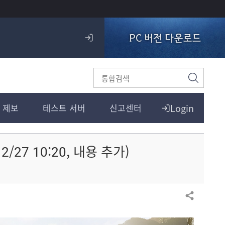
PC 버전 다운로드
로
그
인
검
색
Login
 제보
테스트 서버
신고센터
/27 10:20, 내용 추가)
공유하기