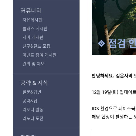
기
커뮤니티
자유게시판
클래스 게시판
서버 게시판
점검 
친구&길드 모집
이벤트 참여 게시판
건의 및 제보
안녕하세요. 검은사막 
공략 & 지식
질문&답변
12월 19일(화) 
업데이
공략&팁
IOS 환경으로 페이스북
리포터 활동
해당 현상이 발생하는 
리포터 도전