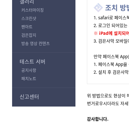
갤러리
조치 방
커스터마이징
1. safari로 페이
스크린샷
2. 로그인 되어있
팬아트
※ iPad에 설치되
검은잡지
3. 검은사막 모바
방송 영상 컨텐츠
만약 페이스북 App
테스트 서버
1. 페이스북 App을
공지사항
2. 설치 후 검은사
패치노트
위 방법으로도 현상이 
신고센터
번거로우시더라도 자세한
감사합니다.