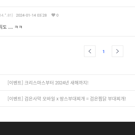
14.*.81)
2024-01-14 03:28
0
도 .... ㅋㅋ
1
[이벤트] 크리스마스부터 2024년 새해까지!
[이벤트] 검은사막 모바일 x 땅스부대찌개 = 검은찜닭 부대찌개!
f
y
i