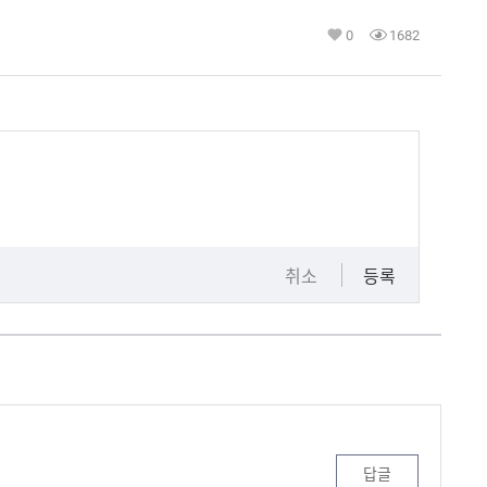
0
1682
취소
등록
답글