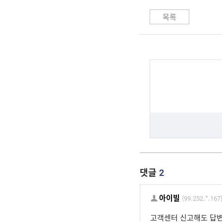
목록
댓글
2
아이빌
(99.252.*.167
고객센터 신고해도 답변