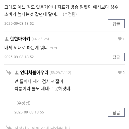
그래도 어느 정도 있을거아녀 지표가 방송 말했던 예시보다 성수
소비가 높다는것 같던대 말여...
(수정됨)
2025-09-03 18:52
답글
핫한마이키
(14.7.*.25)
1
대체 제대로 하는게 뭐냐 ㅋㅋ
2025-09-03 18:52
답글
언터처블아우라
(58.29.*.112)
0
넌 롤이나 해라 검사모 접어
짝퉁이라 롤도 제대로 못하겟네..
(수정됨)
2025-09-03 18:55
답글
작성자에 의해 삭제 되었습니다.