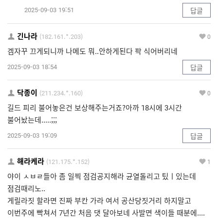
2025-09-03 19:51
답글
긴나라
(182.161.*.203)
0
겜자꾸 끄게되니까 나메도 뭐..안하게된다 팍 식어버리네
2025-09-03 18:54
답글
닥종이
(211.234.*.160)
0
길드 피리 불어놓은건 보상해주는거죠?아까 18시에 3시간
불어놨는데.....;;;
2025-09-03 19:09
답글
해라케라
(121.175.*.152)
1
야이 ㅅㅂㄹ들아 좀 일찍 점검공지해라 균열돌리고 팄ㅣ있는데
점검때리노..
게릴라짓 할라면 진짜 부칸 가라 여서 공산당짓거리 하지말고
이번주에 빡쳐서 7년간 처음 댓 달아보네 사발면 색이들 때분에....