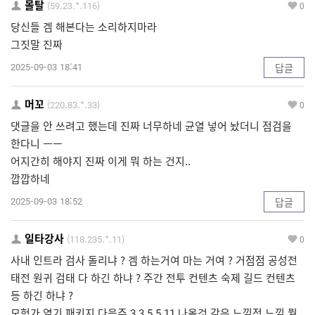
몰탈
(59.23.*.116)
0
당신들 겜 해본다는 소리하지마라
그짓말 진짜
2025-09-03 18:41
답글
머꼬
(220.83.*.33)
0
댓글을 안 쓰려고 했는데 진짜 너무하네 균열 넣어 놨더니 점검을
한다니 ㅡㅡ
어지간히 해야지 진짜 이게 뭐 하는 건지..
깝깝하네
2025-09-03 18:52
답글
일타강사
(118.235.*.11)
0
사내 인트라 검사 돌리냐 ? 겜 하는거여 마는 거여 ? 거점점 공성전
태전 원귀 검태 다 하긴 하냐 ? 주간 전투 컨텐츠 숙제 길드 컨텐츠
등 하긴 하냐 ?
모험가 열기 패키지 다음주 3.3 5.5 11 나올것 같은 느낌적 느낌 뭘