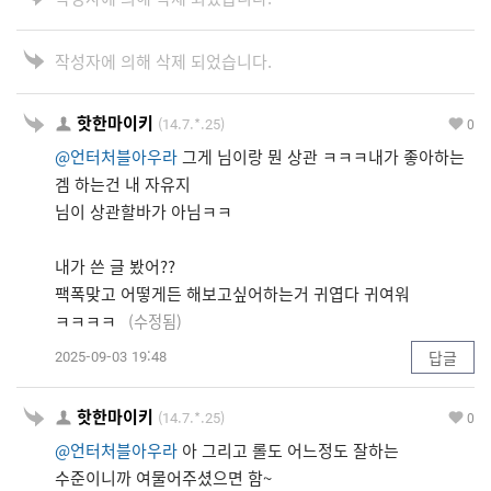
작성자에 의해 삭제 되었습니다.
핫한마이키
(14.7.*.25)
0
@언터처블아우라
그게 님이랑 뭔 상관 ㅋㅋㅋ내가 좋아하는
겜 하는건 내 자유지
님이 상관할바가 아님ㅋㅋ
내가 쓴 글 봤어??
팩폭맞고 어떻게든 해보고싶어하는거 귀엽다 귀여워
ㅋㅋㅋㅋ
(수정됨)
2025-09-03 19:48
답글
핫한마이키
(14.7.*.25)
0
@언터처블아우라
아 그리고 롤도 어느정도 잘하는
수준이니까 여물어주셨으면 함~