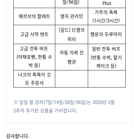
일/56일)
Plus
가주의 축복
메르브의 팔레트
영지 관리인
(1시간/3시간)
[길드] 단결의
고급 사막 텐트
행운의 두루마리
피리
고급 전투 버프
일반 전투 버프
자동 의뢰 진
(
야채호빵, 한통 수
(
반통 수박, 딸기 
행권
박 등)
케이크 등)
나크의 축복이 깃
든 주문서
※ 일일 펄 상자(7일/14일/28일/56일)는 2020년 2월
2주차 추가된 상품을 가리킵니다.
감사합니다.