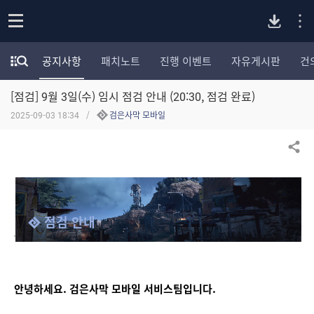
P
o
공지사항
패치노트
진행 이벤트
자유게시판
건
p
모
C
e
험
n
[점검] 9월 3일(수) 임시 점검 안내 (20:30, 점검 완료)
가
버
포
2025-09-03 18:34
검은사막 모바일
럼
카
전
테
공유하기
고
다
리
전
체
운
점검 안내
보
기
로
드
안녕하세요. 검은사막 모바일 서비스팀입니다.  