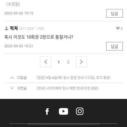
(수정됨)
2025-09-03 19:15
답글
픽쳐
(211.234.*.193)
0
혹시 이것도 10회권 2장으로 퉁칠거냐?
2025-09-03 19:21
답글
1
2
다음글
[점검] 9월 4일(목) 임시 점검 안내 (17:20, 조기 종료)
이전글
[안내] 나이트메어 임시 제한 안내(수정 완료)
f
y
i
a
o
n
c
u
s
e
t
t
P
A
G
G
O