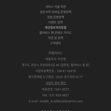
b
u
a
C
p
o
a
N
o
b
g
서비스 이용 약관
버
p
o
l
E
o
e
r
검은사막 모바일 운영정책
전
S
g
a
S
k
a
포럼 운영정책
다
t
l
x
t
m
운
이벤트 정책
o
e
y
o
로
r
P
S
개인정보처리방침
r
드
e
l
t
e
펄어비스 팬 콘텐츠 가이드
a
o
약관 및 정책
y
r
고객센터
e
㈜펄어비스
대표이사: 허진영
경기도 과천시 과천대로2길 48 (갈현동, 펄어비스 홈 원)
사업자등록번호 : 138-81-62479
통신판매업 신고번호 : 2022-경기과천-0177
사업자 정보 확인
대표번호: 1661-8572
FAX : 031-935-0837
E-mail : mobile_kr@blackdesertm.com