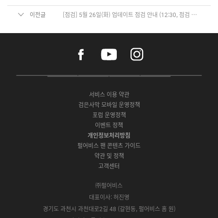
이전글
[점검] 5월 26일(화) 업데이트 점검 안내 (12:30, 점검 완료)
f
y
i
a
o
n
c
u
s
e
t
t
P
A
G
G
O
b
u
a
C
p
o
a
N
o
b
g
서비스 이용 약관
버
p
o
l
E
o
e
r
검은사막 모바일 운영정책
전
S
g
a
S
k
a
포럼 운영정책
다
t
l
x
t
m
운
이벤트 정책
o
e
y
o
로
r
P
S
개인정보처리방침
r
드
e
l
t
e
펄어비스 팬 콘텐츠 가이드
a
o
약관 및 정책
y
r
고객센터
e
㈜펄어비스
대표이사: 허진영
경기도 과천시 과천대로2길 48 (갈현동, 펄어비스 홈 원)