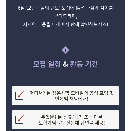
6월 '모험가님의 멘토' 모집에 많은 관심과 참여를
부탁드리며,
자세한 내용을 아래에서 함께 확인해보시죠!
1
모집 일정
&
활동 기간
2
어디서?
▶ 검은사막 모바일의
공식 포럼
및
인게임 채팅
에서!
무엇을? ▶
신규/복귀 또는 다른
모험가님들의 질문에 답변을 제공!