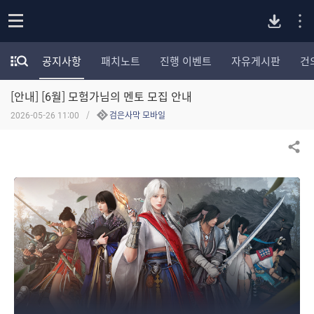
P
o
공지사항
패치노트
진행 이벤트
자유게시판
건
p
모
C
e
험
n
[안내] [6월] 모험가님의 멘토 모집 안내
가
버
포
2026-05-26 11:00
검은사막 모바일
럼
카
전
테
공유하기
고
다
리
전
체
운
보
기
로
드