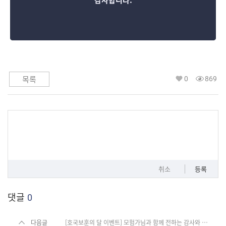
감사합니다.
0
869
목록
취소
등록
댓글
0
다음글
[호국보훈의 달 이벤트] 모험가님과 함께 전하는 감사와 존경