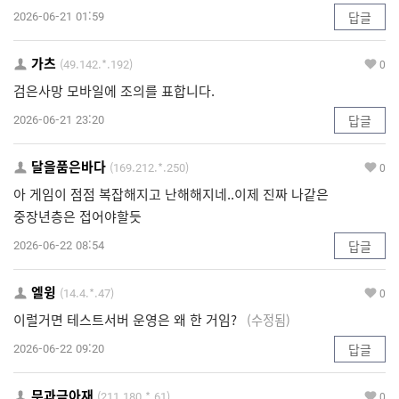
2026-06-21 01:59
답글
가츠
(49.142.*.192)
0
검은사망 모바일에 조의를 표합니다.
2026-06-21 23:20
답글
달을품은바다
(169.212.*.250)
0
아 게임이 점점 복잡해지고 난해해지네..이제 진짜 나같은
중장년층은 접어야할듯
2026-06-22 08:54
답글
엘윙
(14.4.*.47)
0
이럴거면 테스트서버 운영은 왜 한 거임?
(수정됨)
2026-06-22 09:20
답글
무과금아재
(211.180.*.61)
0