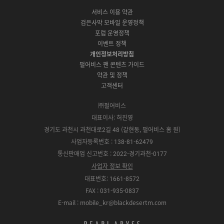
C
p
o
a
N
o
b
g
서비스 이용 약관
버
p
o
l
E
o
e
r
검은사막 모바일 운영정책
전
S
g
a
S
k
a
포럼 운영정책
다
t
l
x
t
m
운
이벤트 정책
o
e
y
o
로
r
P
S
개인정보처리방침
r
드
e
l
t
e
펄어비스 팬 콘텐츠 가이드
a
o
약관 및 정책
y
r
고객센터
e
㈜펄어비스
대표이사: 허진영
경기도 과천시 과천대로2길 48 (갈현동, 펄어비스 홈 원)
사업자등록번호 : 138-81-62479
통신판매업 신고번호 : 2022-경기과천-0177
사업자 정보 확인
대표번호: 1661-8572
FAX : 031-935-0837
E-mail : mobile_kr@blackdesertm.com
p