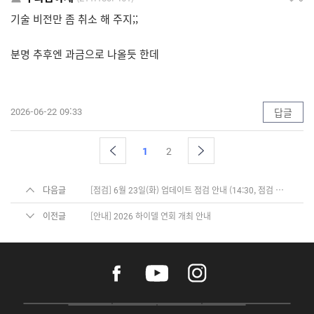
기술 비전만 좀 취소 해 주지;;
분명 추후엔 과금으로 나올듯 한데
2026-06-22 09:33
답글
1
2
다음글
[점검] 6월 23일(화) 업데이트 점검 안내 (14:30, 점검 완료)
이전글
[안내] 2026 하이델 연회 개최 안내
f
y
i
a
o
n
c
u
s
e
t
t
P
A
G
G
O
b
u
a