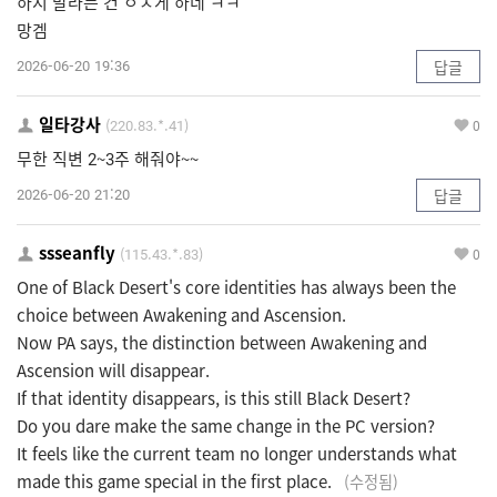
하지 말라는 건 ㅇㅈ게 하네 ㅋㅋ
망겜
2026-06-20 19:36
답글
일타강사
(220.83.*.41)
0
무한 직변 2~3주 해줘야~~
2026-06-20 21:20
답글
ssseanfly
(115.43.*.83)
0
One of Black Desert's core identities has always been the
choice between Awakening and Ascension.
Now PA says, the distinction between Awakening and
Ascension will disappear.
If that identity disappears, is this still Black Desert?
Do you dare make the same change in the PC version?
It feels like the current team no longer understands what
made this game special in the first place.
(수정됨)