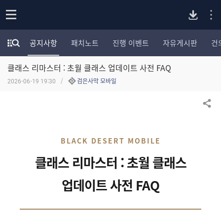
P
o
공지사항
패치노트
진행 이벤트
자유게시판
건
p
모
C
e
험
n
클래스 리마스터 : 초월 클래스 업데이트 사전 FAQ
가
버
포
2026-06-19 19:30
검은사막 모바일
럼
카
전
테
공유하기
고
다
리
전
BLACK DESERT MOBILE
체
운
보
클래스 리마스터 : 초월 클래스
기
로
업데이트 사전 FAQ
드