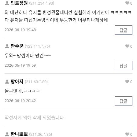
민트정원
(211.234.*.90)
0
와 대단히다 유저들 변경권줄테니깐 실험해라 이거잔아 ㅋㅋㅋㅋㅋ
다 유저들 떠넙기는방식이네 무능한거 너무티나게하네
2026-06-19 19:48
답글
만수쿤
(123.111.*.76)
0
우와~ 망겜이다 망겜~~~
2026-06-19 19:59
답글
망아지
(211.63.*.80)
0
놀구잇네.ㅋㅋㅋㅋ
2026-06-19 20:42
답글
작성자에 의해 삭제 되었습니다.
한나뽀뽀
(211.36.*.35)
0