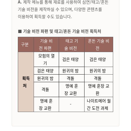
A.
제작 메뉴를 통해 재료를 사용하여 심연/태고/혼돈
기술 비전을 제작하실 수 있으며, 다양한 콘텐츠를
이용하여 획득할 수도 있습니다.
■ 기술 비전 파편 및 태고/혼돈 기술 비전 획득처
기술
비
태고
기
혼돈
기술
비
구분
전
파편
술
비전
전
모험의
열
검은
태양
검은
태양
기
검은
태양
원귀의
밤
원귀의
밤
획득
원귀의
밤
격돌
격돌
처
명예
훈
명예
훈장
교
격돌
장
교환
환
명예
훈
나이트메어
월
-
장
교환
간
도전
과제