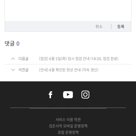
취소
등록
댓글
0
다음글
[점검] 6월 2일(화) 임시 점검 안내 (18:20, 점검 완료)
이전글
[안내] 6월 확인된 현상 안내 (지속 갱신)
f
y
i
a
o
n
c
u
s
e
t
t
P
A
G
G
O
b
u
a
C
p
o
a
N
o
b
g
서비스 이용 약관
버
p
o
l
E
o
e
r
검은사막 모바일 운영정책
전
S
g
a
S
k
a
포럼 운영정책
다
t
l
x
t
m