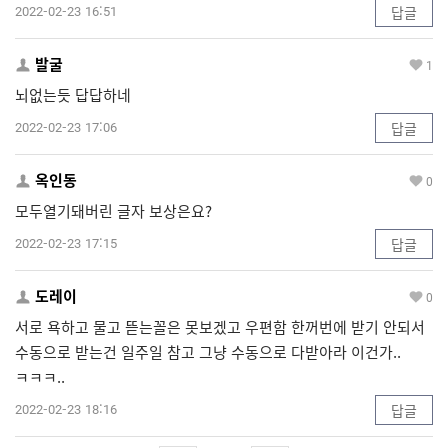
2022-02-23 16:51
답글
발굴
1
뇌없는듯 답답하네
2022-02-23 17:06
답글
옥인동
0
모두열기돼버린 글자 보상은요?
2022-02-23 17:15
답글
도레이
0
서로 욕하고 물고 뜯는꼴은 못보겠고 우편함 한꺼번에 받기 안되서
수동으로 받는건 일주일 참고 그냥 수동으로 다받아라 이건가..
ㅋㅋㅋ..
2022-02-23 18:16
답글