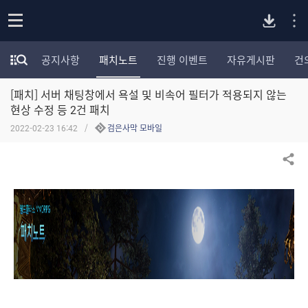
P
o
공지사항
패치노트
진행 이벤트
자유게시판
건
p
모
C
e
험
n
[패치] 서버 채팅창에서 욕설 및 비속어 필터가 적용되지 않는
가
버
포
현상 수정 등 2건 패치
럼
2022-02-23 16:42
검은사막 모바일
카
전
테
고
공유하기
다
리
전
체
운
보
기
로
드