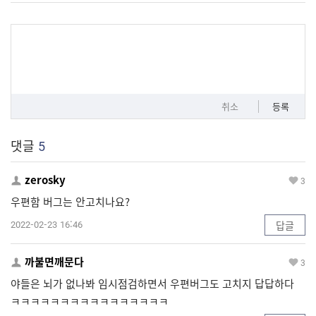
취소
등록
댓글
5
zerosky
3
우편함 버그는 안고치나요?
2022-02-23 16:46
답글
까불면깨문다
3
야들은 뇌가 없나봐 임시점검하면서 우편버그도 고치지 답답하다
ㅋㅋㅋㅋㅋㅋㅋㅋㅋㅋㅋㅋㅋㅋㅋㅋ