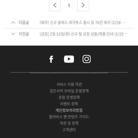
1
다음글
[패치] 신규 클래스 레가투스 출시 등 70건 패치 (2/28 13:34, 내용 추가)
이전글
[상점] 2월 22일(화) 신규 펄 상점 상품/확률 안내 (2/22 15:59, 오타 수정)
f
y
i
a
o
n
c
u
s
e
t
t
P
A
G
G
O
b
u
a
C
p
o
a
N
o
b
g
서비스 이용 약관
버
p
o
l
E
o
e
r
검은사막 모바일 운영정책
전
S
g
a
S
k
a
포럼 운영정책
다
t
l
x
t
m
운
이벤트 정책
o
e
y
o
로
r
P
S
개인정보처리방침
r
드
e
l
t
e
펄어비스 팬 콘텐츠 가이드
a
o
약관 및 정책
y
r
고객센터
e