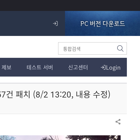
PC 버전 다운로드
로
그
인
검
색
Login
 제보
테스트 서버
신고센터
 패치 (8/2 13:20, 내용 수정)
공유하기