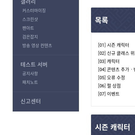
갤러리
커스터마이징
목록
스크린샷
팬아트
검은잡지
[01] 시즌 캐릭터
방송 영상 컨텐츠
[02] 신규 클래스 
[03] 캐릭터
테스트 서버
[04] 콘텐츠 추가
공지사항
[05] 오류 수정
패치노트
[06] 펄 상점
[07] 이벤트
신고센터
시즌 캐릭터