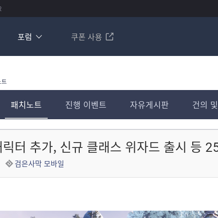
R
포럼
쿠폰 사용
노트
패치노트
진행 이벤트
자유게시판
건의 및
캐릭터 추가, 신규 클래스 위자드 출시 등 257건
검은사막 모바일