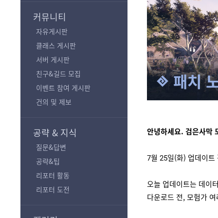
기
커뮤니티
자유게시판
클래스 게시판
서버 게시판
친구&길드 모집
패치 
이벤트 참여 게시판
건의 및 제보
안녕하세요. 검은사막 
공략 & 지식
질문&답변
7월 25일(화) 업데이
공략&팁
리포터 활동
오늘 업데이트는 데이터
리포터 도전
다운로드 전, 모험가 여