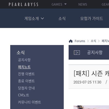
GAMES
NEWS
GEA
게임소개
소식
모험가 가이드
Forums
소식
패치
소식
공지사항
모
공지사항
험
가
패치노트
포
[패치] 시즌 
진행 이벤트
럼
카
종료 이벤트
2023-07-25 11:30
테
당첨자 안내
고
리
CM노트
전
커뮤니티 이벤트
체
보