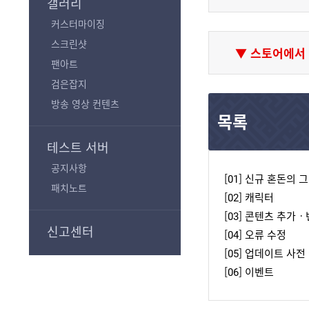
갤러리
커스터마이징
스크린샷
▼
스토어에서 
팬아트
검은잡지
방송 영상 컨텐츠
목록
테스트 서버
공지사항
[01] 신규 혼돈의 
패치노트
[02] 캐릭터
[03] 콘텐츠 추가
신고센터
[04] 오류 수정
[05] 업데이트 사전
[06] 이벤트