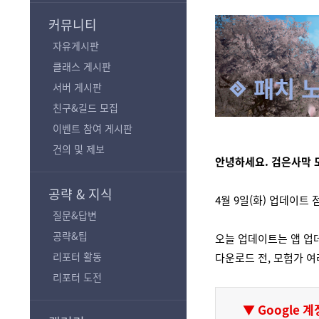
기
커뮤니티
자유게시판
클래스 게시판
패치 
서버 게시판
친구&길드 모집
이벤트 참여 게시판
건의 및 제보
안녕하세요. 검은사막 
공략 & 지식
4월 9일(화) 업데이트
질문&답변
공략&팁
오늘 업데이트는 앱 업
리포터 활동
다운로드 전, 모험가 여
리포터 도전
▼ Google