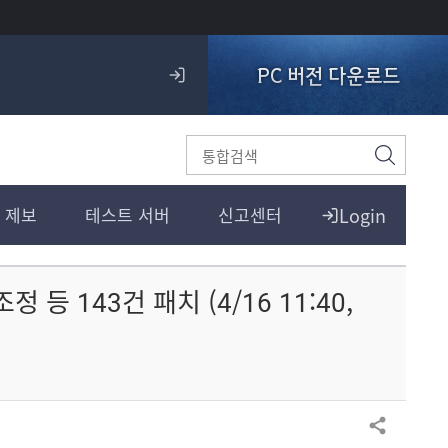
PC 버전 다운로드
로
그
인
검
색
Login
 제보
테스트 서버
신고센터
등 143건 패치 (4/16 11:40,
공유하기