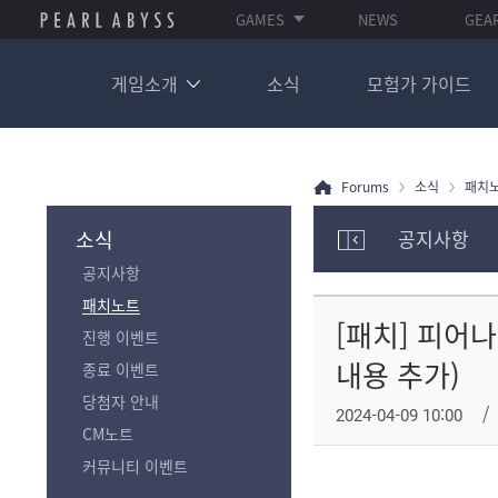
GAMES
NEWS
GEA
게임소개
소식
모험가 가이드
Forums
소식
패치
소식
공지사항
모
공지사항
험
가
패치노트
포
[패치] 피어나
진행 이벤트
럼
카
내용 추가)
종료 이벤트
테
당첨자 안내
고
2024-04-09 10:00
리
CM노트
전
커뮤니티 이벤트
체
보