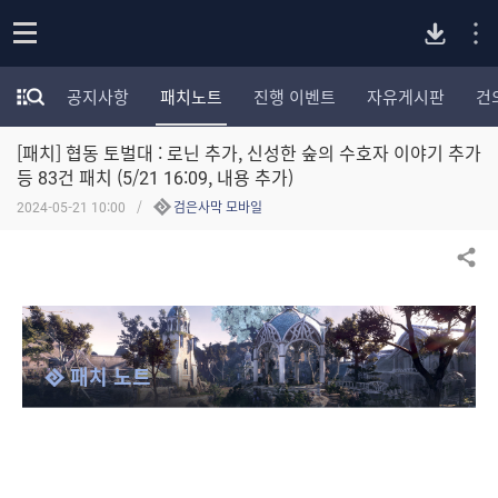
P
o
공지사항
패치노트
진행 이벤트
자유게시판
건
p
모
C
e
험
n
[패치] 협동 토벌대 : 로닌 추가, 신성한 숲의 수호자 이야기 추가
가
버
포
등 83건 패치 (5/21 16:09, 내용 추가)
럼
2024-05-21 10:00
검은사막 모바일
카
전
테
고
공유하기
다
리
전
체
운
보
패치 노트
기
로
드