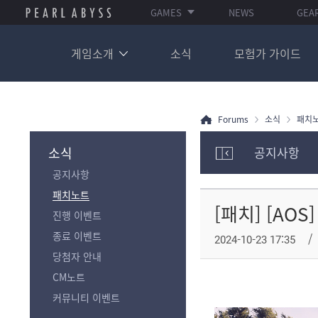
GAMES
NEWS
GEA
게임소개
소식
모험가 가이드
Forums
소식
패치
소식
공지사항
모
공지사항
험
가
패치노트
포
[패치] [A
진행 이벤트
럼
카
종료 이벤트
2024-10-23 17:35
테
당첨자 안내
고
리
CM노트
전
커뮤니티 이벤트
체
보