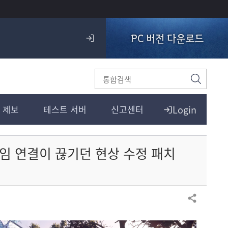
PC 버전 다운로드
로
그
인
검
색
Login
 제보
테스트 서버
신고센터
게임 연결이 끊기던 현상 수정 패치
공유하기