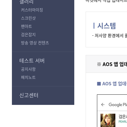
갤러리
커스터마이징
스크린샷
시스템
팬아트
검은잡지
- 저사양 환경에서
방송 영상 컨텐츠
테스트 서버
※ AOS 앱 
공지사항
패치노트
■ AOS 앱 업
신고센터