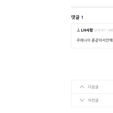
댓글
1
LH사랑
(218.37.*.68)
쿠레나이 졷같아서안해 
다음글
이전글