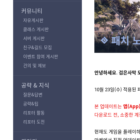
기
커뮤니티
자유게시판
클래스 게시판
패치 
서버 게시판
친구&길드 모집
이벤트 참여 게시판
건의 및 제보
안녕하세요
. 
검은사막
공략 & 지식
10월 23일(수) 적용
질문&답변
공략&팁
본 업데이트는
앱(App
리포터 활동
다운로드 전, 소중한 
리포터 도전
현재도 게임을 플레이하
마켓에서 직접 업데이트