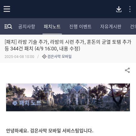
P
o
공지사항
패치노트
진행 이벤트
자유게시판
건
p
모
C
e
험
n
[패치] 라밤 기술 추가, 라밤의 시련 추가, 혼돈의 균열 토템 추가
가
버
포
등 344건 패치 (4/9 16:00, 내용 수정)
럼
2025-04-08 10:00
검은사막 모바일
카
전
테
고
공유하기
다
리
전
체
운
보
패치 노트
기
로
드
안녕하세요. 검은사막 모바일 서비스팀입니다.