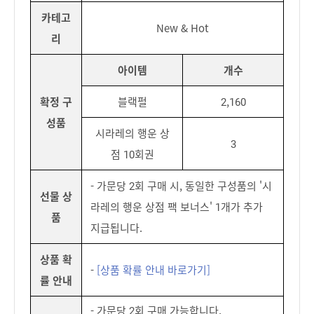
카테고
New & Hot
리
아이템
개수
확정 구
블랙펄
2,160
성품
시라레의 행운 상
3
점 10회권
- 가문당 2회 구매 시, 동일한 구성품의 '시
선물 상
라레의 행운 상점 팩 보너스' 1개가 추가
품
지급됩니다.
상품 확
-
[상품 확률 안내 바로가기]
률 안내
- 가문당 2회 구매 가능합니다.