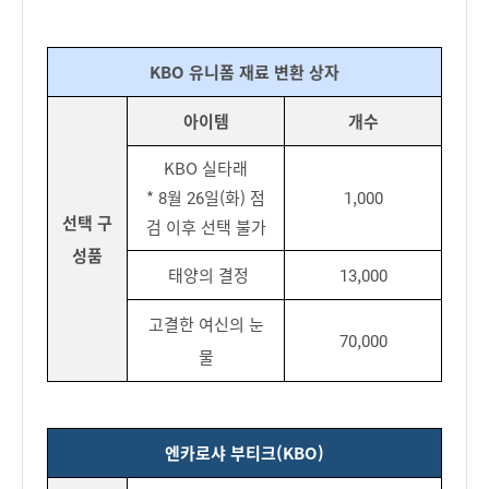
KBO 유니폼 재료 변환 상자
아이템
개수
KBO 실타래
* 8월 26일(화) 점
1,000
선택 구
검 이후 선택 불가
성품
태양의 결정
13,000
고결한 여신의 눈
70,000
물
엔카로샤 부티크(KBO)