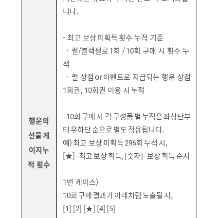
니다.
- 최고 보상 미획득 횟수 누적 기준
ㆍ 펄/블랙펄로 1회 / 10회 구매 시 횟수 누
적
ㆍ 펄 상점 or 이벤트로 지급되는 행운 상점
1회권, 10회권 이용 시 누적
- 10회 구매 시 각 구성품 별 누적은 좌상단부
행운의
터 우하단 순으로 별도 적용됩니다.
선물 게
예) 최고 보상 미획득 296회 누적 시,
이지누
[★]=최고 보상 획득, [숫자]=보상 획득 순서
적 횟수
1번 케이스)
10회 구매 결과가 아래처럼 노출될 시,
[1] [2] [★] [4] [5]