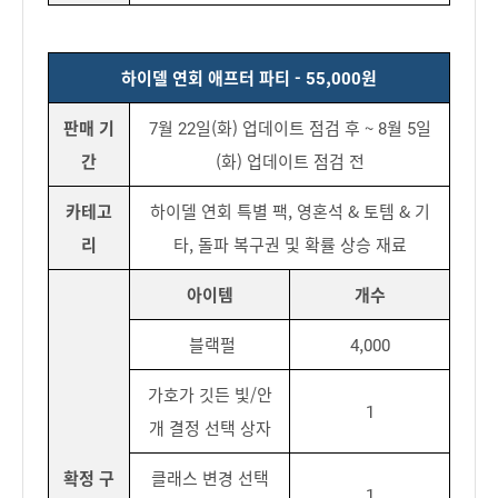
하이델 연회 애프터 파티 - 55,000원
판매 기
7월 22일(화) 업데이트 점검 후 ~ 8월 5일
간
(화) 업데이트 점검 전
카테고
하이델 연회 특별 팩, 영혼석 & 토템 & 기
리
타, 돌파 복구권 및 확률 상승 재료
아이템
개수
블랙펄
4,000
가호가 깃든 빛/안
1
개 결정 선택 상자
확정 구
클래스 변경 선택
1