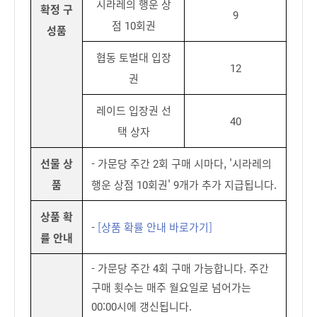
시라레의 행운 상
확정 구
9
점 10회권
성품
협동 토벌대 입장
12
권
레이드 입장권 선
40
택 상자
선물 상
- 가문당 주간 2회 구매 시마다, '시라레의
품
행운 상점 10회권' 9개가 추가 지급됩니다.
상품 확
-
[상품 확률 안내 바로가기]
률 안내
- 가문당 주간 4회 구매 가능합니다. 주간
구매 횟수는 매주 월요일로 넘어가는
00:00시에 갱신됩니다.