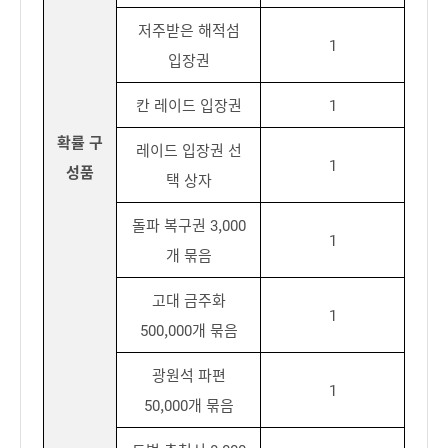
저주받은 해적섬
1
입장권
칸 레이드 입장권
1
확률 구
레이드 입장권 선
1
성품
택 상자
돌파 복구권 3,000
1
개 묶음
고대 금주화
1
500,000개 묶음
광원석 파편
1
50,000개 묶음