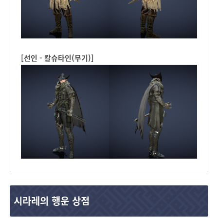
[선인 - 칼슈타인(무기)]
시라레의 행운 상점