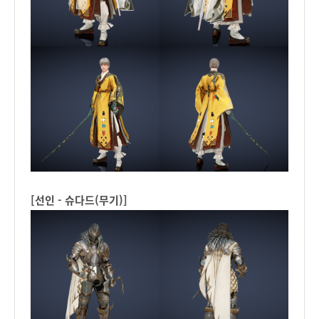
[선인 - 슈다드(무기)]