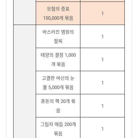
모험의 증표
1
150,000개 묶음
바스러진 염원의
1
팔찌
태양의 결정 1,000
1
개 묶음
고결한 여신의 눈
1
물 5,000개 묶음
혼돈의 핵 20개 묶
1
음
그림자 매듭 200개
1
묶음