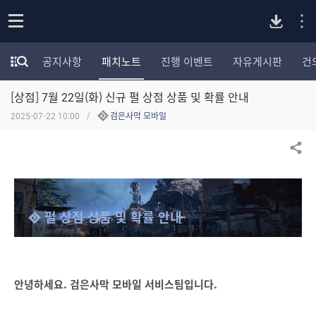
P
o
공지사항
패치노트
진행 이벤트
자유게시판
건
p
모
C
e
험
n
[상점] 7월 22일(화) 신규 펄 상점 상품 및 확률 안내
가
버
포
2025-07-22 10:00
검은사막 모바일
럼
카
전
테
공유하기
고
다
리
전
체
운
펄 상점 상품 및 확률 안내
보
기
로
안녕하세요. 검은사막 모바일 서비스팀입니다.
드