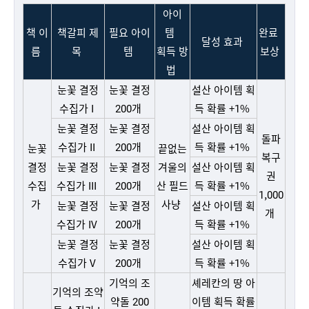
아이
책 이
책갈피 제
필요 아이
템
완료
달성 효과
름
목
템
획득 방
보상
법
눈꽃 결정
눈꽃 결정
설산 아이템 획
수집가 I
200개
득 확률 +1%
눈꽃 결정
눈꽃 결정
설산 아이템 획
돌파
수집가 II
200개
득 확률 +1%
눈꽃
끝없는
복구
결정
눈꽃 결정
눈꽃 결정
겨울의
설산 아이템 획
권
수집
수집가 III
200개
산 필드
득 확률 +1%
1,000
가
사냥
눈꽃 결정
눈꽃 결정
설산 아이템 획
개
수집가 IV
200개
득 확률 +1%
눈꽃 결정
눈꽃 결정
설산 아이템 획
수집가 V
200개
득 확률 +1%
기억의 조
셰레칸의 땅 아
기억의 조약
약돌 200
이템 획득 확률