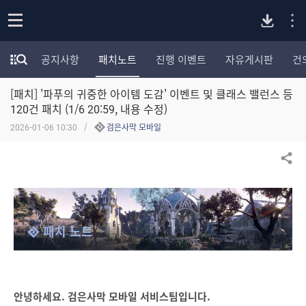
P
o
공지사항
패치노트
진행 이벤트
자유게시판
건
p
모
C
e
험
n
[패치] '파푸의 귀중한 아이템 도감' 이벤트 및 클래스 밸런스 등
가
버
포
120건 패치 (1/6 20:59, 내용 수정)
럼
2026-01-06 10:30
검은사막 모바일
카
전
테
고
공유하기
다
리
전
체
운
보
패치 노트
기
로
드
안녕하세요. 검은사막 모바일 서비스팀입니다.