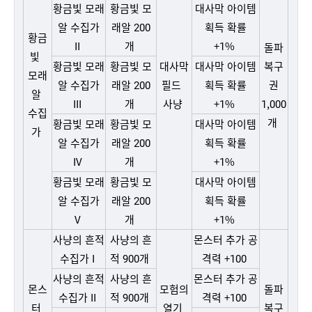
황금빛 모래
황금빛 모
대사막 아이템
알 수집가
래알 200
획득 확률
황금
II
개
+1%
돌파
빛
황금빛 모래
황금빛 모
대사막
대사막 아이템
복구
모래
알 수집가
래알 200
필드
획득 확률
권
알
III
개
사냥
+1%
1,000
수집
개
황금빛 모래
황금빛 모
대사막 아이템
가
알 수집가
래알 200
획득 확률
IV
개
+1%
황금빛 모래
황금빛 모
대사막 아이템
알 수집가
래알 200
획득 확률
V
개
+1%
사냥의 흔적
사냥의 흔
몬스터 추가 공
수집가 I
적 900개
격력 +100
사냥의 흔적
사냥의 흔
몬스터 추가 공
몬스
모험의
돌파
수집가 II
적 900개
격력 +100
터
열기
복구