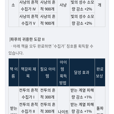
사냥의 흔적
사냥의 흔
빛의 성수 소모
소
사냥
개
수집가 IV
적 900개
량 감소 +2%
사냥의 흔적
사냥의 흔
빛의 성수 소모
수집가 V
적 900개
량 감소 +2%
|파푸의 귀중한 도감 II
ㆍ아래 책을 모두 완료하면 ‘수집가’ 칭호를 획득할 수
있습니다.
아이
책 이
책갈피 제
필요 아이
템
완료
달성 효과
름
목
템
획득
보상
방법
전투의 흔적
전투의 흔
받는 계열 피해
수집가 I
적 300개
량 감소 +1%
전투의 흔적
전투의 흔
받는 계열 피해
받는
돌파
수집가 II
적 300개
량 감소 +1%
나이트