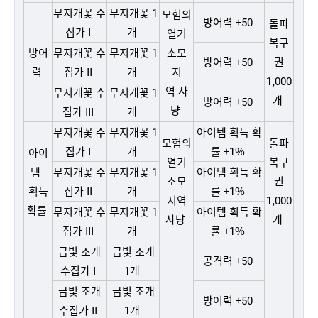
무지개꽃 수
무지개꽃 1
모험의
방어력 +50
돌파
집가 I
개
열기
복구
방어
무지개꽃 수
무지개꽃 1
소모
방어력 +50
권
력
집가 II
개
지
1,000
역
사
무지개꽃 수
무지개꽃 1
개
방어력 +50
냥
집가 III
개
무지개꽃 수
무지개꽃 1
아이템 획득 확
모험의
돌파
집가 I
개
률 +1%
아이
열기
복구
템
무지개꽃 수
무지개꽃 1
아이템 획득 확
소모
권
획득
집가 II
개
률 +1%
지역
1,000
확률
무지개꽃 수
무지개꽃 1
아이템 획득 확
사냥
개
집가 III
개
률 +1%
금빛 조개
금빛 조개
공격력 +50
수집가 I
1개
금빛 조개
금빛 조개
방어력 +50
수집가 II
1개