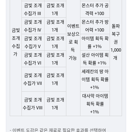
금빛 조개
금빛 조개
몬스터 추가 공
수집가 III
1개
격력 +100
금빛 조개
금빛 조개
몬스터 추가 방
이벤트
돌파
수집가 IV
1개
어력 +100
금빛
보상으
복구
조개
금빛 조개
금빛 조개
아이템 획득 확
로 획
권
수집
수집가 V
1개
률 +1%
득
1,000
가
금빛 조개
금빛 조개
설산 아이템 획
가능
개
수집가 VI
1개
득 확률 +1%
셰레칸의 땅 아
금빛 조개
금빛 조개
이템 획득 확률
수집가 VII
1개
+1%
대사막 아이템
금빛 조개
금빛 조개
획득 확률
수집가 VIII
1개
+1%
- 이벤트 도감은 같은 재료로 필요한 효과를 선택하여