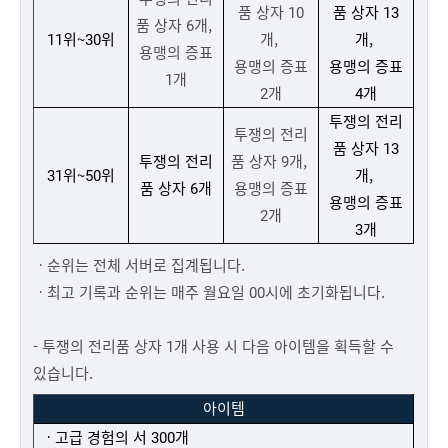
품 상자 10
품 상자 13
품 상자 6개,
11위~30위
개,
개,
용맹의 증표
용맹의 증표
용맹의 증표
1개
2개
4개
투쟁의 전리
투쟁의 전리
품 상자 13
투쟁의 전리
품 상자 9개,
31위~50위
개,
품 상자 6개
용맹의 증표
용맹의 증표
2개
3개
ㆍ순위는 전체 서버로 집계됩니다.
ㆍ최고 기록과 순위는 매주 월요일 00시에 초기화됩니다.
- 투쟁의 전리품 상자 1개 사용 시 다음 아이템을 획득할 수
있습니다.
아이템
ㆍ고급 경험의 서 300개