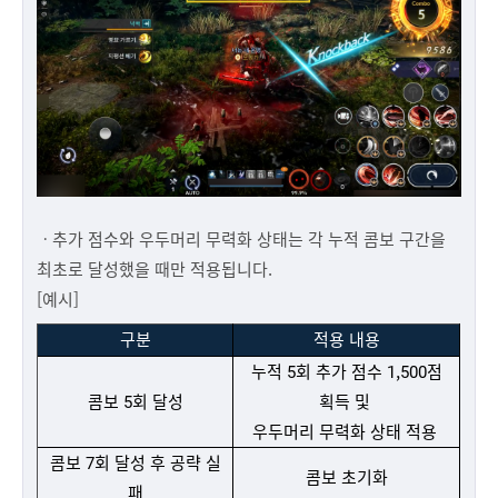
ㆍ추가 점수와 우두머리 무력화 상태는 각 누적 콤보 구간을
최초로 달성했을 때만 적용됩니다.
[예시]
구분
적용 내용
누적 5회 추가 점수 1,500점
콤보 5회 달성
획득 및
우두머리 무력화 상태 적용
콤보 7회 달성 후 공략 실
콤보 초기화
패