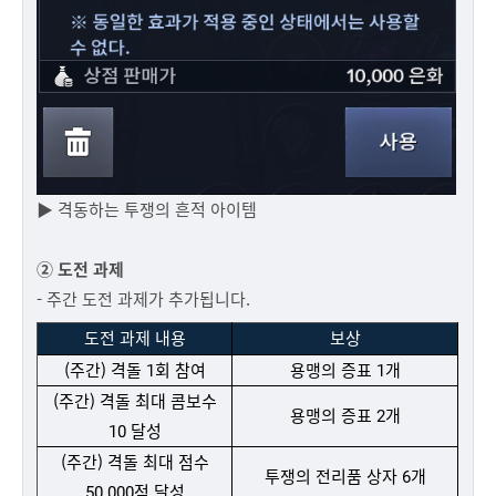
▶ 격동하는 투쟁의 흔적 아이템
②
도전 과제
- 주간 도전 과제가 추가됩니다.
도전 과제 내용
보상
(주간) 격돌 1회 참여
용맹의 증표 1개
(주간) 격돌 최대 콤보수
용맹의 증표 2개
10 달성
(주간) 격돌 최대 점수
투쟁의 전리품 상자 6개
50,000점 달성