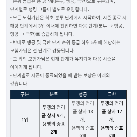
- 순위 등급은 총 3단계(분투, 맹공, 극한)으로 구분되며,
단계별로 랭킹 그룹이 별도로 운영됩니다.
- 모든 모험가님은 최초 분투 단계에서 시작하여, 시즌 종료 시
해당 단계에서 3위 이내에 진입하면 다음 단계(분투 → 맹공,
맹공 → 극한)로 승급하게 됩니다.
- 반대로 맹공 및 극한 단계 순위 등급 하위 5위에 해당하는
모험가님은 전 단계로 강등됩니다.
- 그 외의 모험가님은 현재 단계가 유지되어 다음 시즌을
이어가게 됩니다.
- 단계별로 시즌이 종료되었을 때 받는 보상은 아래와
같습니다.
구분
분투
맹공
극한
투쟁의 전리
투쟁의 전리
투쟁의 전리
품 상자 13
품 상자 17
품 상자 9개,
1위
개,
개,
용맹의 증표
용맹의 증표
용맹의 증표
2개
3개
6개