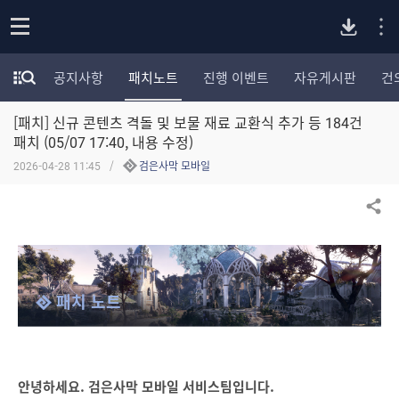
P
o
공지사항
패치노트
진행 이벤트
자유게시판
건
p
모
C
e
험
n
[패치] 신규 콘텐츠 격돌 및 보물 재료 교환식 추가 등 184건
가
버
포
패치 (05/07 17:40, 내용 수정)
럼
2026-04-28 11:45
검은사막 모바일
카
전
테
고
공유하기
다
리
전
체
운
보
패치 노트
기
로
드
안녕하세요. 검은사막 모바일 서비스팀입니다.