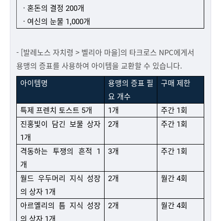
ㆍ혼돈의 결정 200개
ㆍ여신의 눈물 1,000개
- [발레노스 자치령 > 벨리아 마을]의 타크로스 NPC에게서
용맹의 증표를 사용하여 아이템을 교환할 수 있습니다.
아이템명
용맹의 증표 필
구매 제한
요 개수
특제 프렌치 토스트 5개
1개
주간 1회
진홍빛이 담긴 보물 상자
2개
주간 1회
1개
격동하는 투쟁의 흔적 1
3개
주간 1회
개
월드 우두머리 지식 성장
2개
월간 4회
의 상자 1개
아르옐리의 틈 지식 성장
2개
월간 4회
의 상자 1개