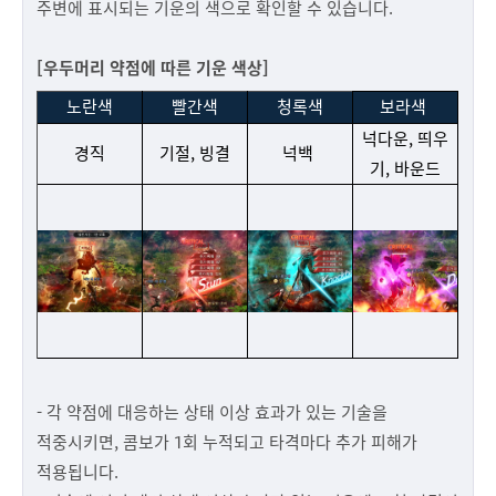
주변에 표시되는 기운의 색으로 확인할 수 있습니다.
[우두머리 약점에 따른 기운 색상]
노란색
빨간색
청록색
보라색
넉다운, 띄우
경직
기절, 빙결
넉백
기, 바운드
- 각 약점에 대응하는 상태 이상 효과가 있는 기술을
적중시키면, 콤보가 1회 누적되고 타격마다 추가 피해가
적용됩니다.