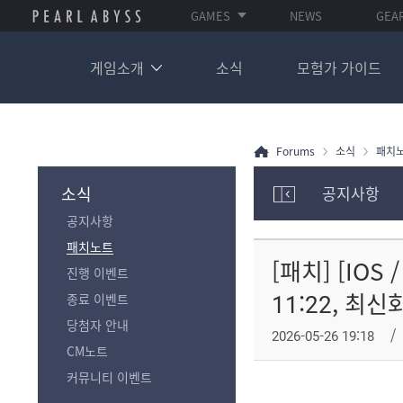
GAMES
NEWS
GEA
게임소개
소식
모험가 가이드
Forums
소식
패치
소식
공지사항
모
공지사항
험
가
패치노트
포
[패치] [IO
진행 이벤트
럼
카
11:22, 최신
종료 이벤트
테
당첨자 안내
고
2026-05-26 19:18
리
CM노트
전
커뮤니티 이벤트
체
보