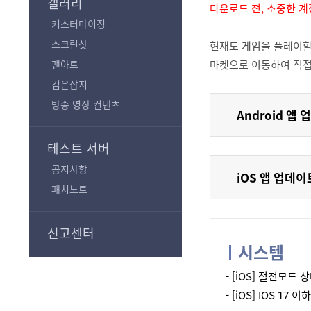
갤러리
다운로드 전, 소중한 
커스터마이징
스크린샷
현재도 게임을 플레이할
마켓으로 이동하여 직접
팬아트
검은잡지
방송 영상 컨텐츠
Android 앱
테스트 서버
공지사항
iOS 앱 업데이
패치노트
신고센터
시스템
- [iOS] 절전모
- [iOS] IOS 