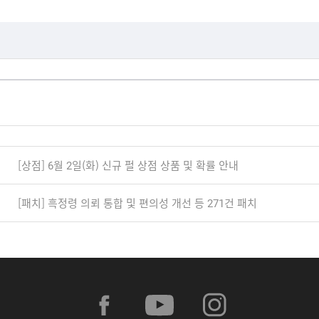
[상점] 6월 2일(화) 신규 펄 상점 상품 및 확률 안내
[패치] 흑정령 의뢰 통합 및 편의성 개선 등 271건 패치
f
y
i
a
o
n
c
u
s