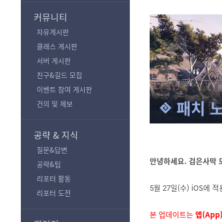
기
커뮤니티
자유게시판
클래스 게시판
서버 게시판
친구&길드 모집
이벤트 참여 게시판
패치 
건의 및 제보
공략 & 지식
질문&답변
안녕하세요. 검은사막 
공략&팁
리포터 활동
5월 27일(수) iOS
리포터 도전
본 업데이트는 
앱(App