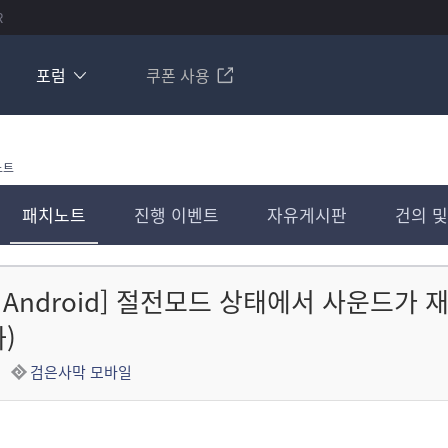
R
포럼
쿠폰 사용
노트
패치노트
진행 이벤트
자유게시판
건의 및
S / Android] 절전모드 상태에서 사운드가 
화)
검은사막 모바일