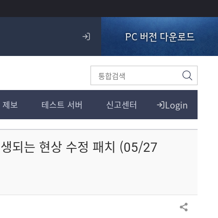
PC 버전 다운로드
로
그
인
검
색
Login
 제보
테스트 서버
신고센터
재생되는 현상 수정 패치 (05/27
공유하기