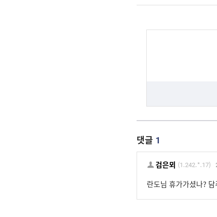
댓글
1
검은뫼
(1.242.*.17)
란도님 휴가가셨나? 담