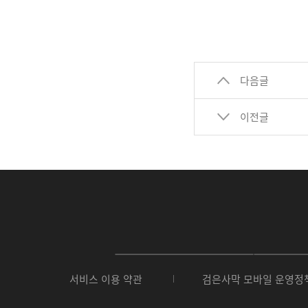
다음글
이전글
P
C
서비스 이용 약관
검은사막 모바일 운영정
버
전