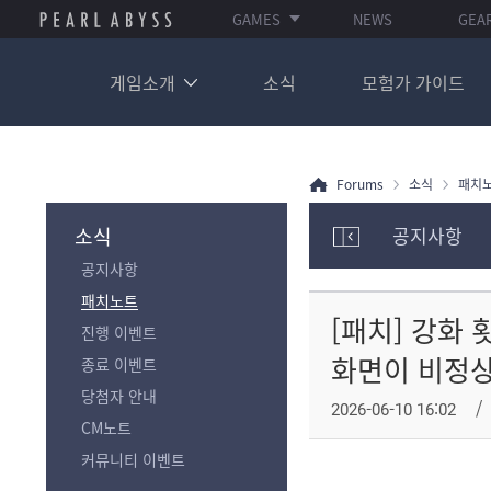
GAMES
NEWS
GEA
게임소개
소식
모험가 가이드
Forums
소식
패치
소식
공지사항
모
공지사항
험
가
패치노트
포
[패치] 강화
진행 이벤트
럼
카
화면이 비정상
종료 이벤트
테
당첨자 안내
고
2026-06-10 16:02
리
CM노트
전
커뮤니티 이벤트
체
보