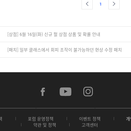
1
[상점] 6월 16일(화) 신규 펄 상점 상품 및 확률 안내
[패치] 일부 클래스에서 회피 조작이 불가능하던 현상 수정 패치
f
y
i
a
o
n
c
u
s
e
t
t
b
u
a
A
G
G
o
b
g
p
o
a
o
e
r
책
포럼 운영정책
이벤트 정책
개
p
o
l
k
a
약관 및 정책
고객센터
S
g
a
m