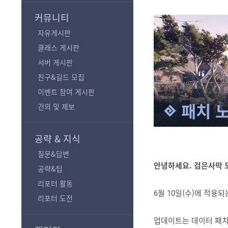
기
커뮤니티
자유게시판
클래스 게시판
서버 게시판
친구&길드 모집
이벤트 참여 게시판
패치 
건의 및 제보
공략 & 지식
질문&답변
안녕하세요. 검은사막 
공략&팁
리포터 활동
6월 10일(수)에 적용
리포터 도전
업데이트는 데이터 패치