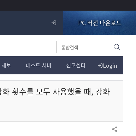
PC 버전 다운로드
로
그
인
검
색
Login
 제보
테스트 서버
신고센터
강화 횟수를 모두 사용했을 때, 강화
공유하기