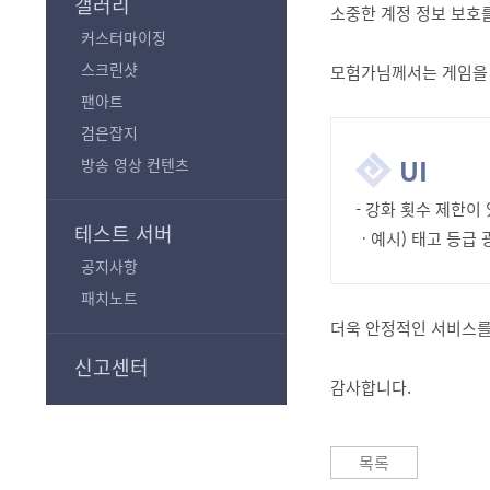
갤러리
소중한 계정 정보 보호
커스터마이징
스크린샷
모험가님께서는 게임을 
팬아트
검은잡지
UI
방송 영상 컨텐츠
- 강화 횟수 제한
테스트 서버
ㆍ예시) 태고 등급 
공지사항
패치노트
더욱 안정적인 서비스를
신고센터
감사합니다.
목록