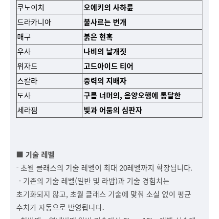
쿠노이치
오에키의 사하륜
드라카니아
불사르는 번개
매구
붉은 현혹
우사
나비의 날개짓
위자드
고드아이드 티어
스칼라
중력의 지배자
도사
구름 너머의, 음양오행에 통달한
세라핌
빛과 어둠의 심판자
■ 기술 레벨
- 초월 클래스의 기술 레벨이 최대 20레벨까지 확장됩니다.
ㆍ기존의 기술 레벨(일반 및 라밤)과 기술 경험치는
초기화되지 않고, 초월 클래스 기술에 맞춰 소실 없이 평균
수치가 자동으로 반영됩니다.