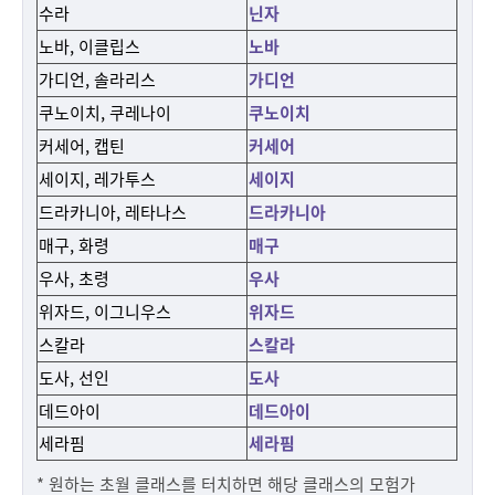
수라
닌자
노바, 이클립스
노바
가디언, 솔라리스
가디언
쿠노이치, 쿠레나이
쿠노이치
커세어, 캡틴
커세어
세이지, 레가투스
세이지
드라카니아, 레타나스
드라카니아
매구, 화령
매구
우사, 초령
우사
위자드, 이그니우스
위자드
스칼라
스칼라
도사, 선인
도사
데드아이
데드아이
세라핌
세라핌
* 원하는 초월 클래스를 터치하면 해당 클래스의 모험가