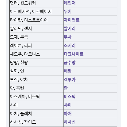
헌터, 윈드워커
레인저
아크매지션, 아크메이지
위치
타이탄, 디스트로이어
자이언트
팔라딘, 랜서
발키리
도제, 무극
무사
레이븐, 리퍼
소서러
섀도우, 다크니스
다크나이트
낭랑, 천랑
금수랑
설화, 연
매화
투신, 야차
격투가
란, 홍련
란
아스케아, 미스틱
미스틱
샤이
샤이
아처, 플레처
아처
하사신, 자이드
하사신