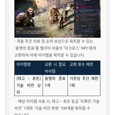
- 격돌 주간 의뢰 및 순위 보상으로 획득할 수 있는
‘용맹의 증표’를 벨리아 마을의 ‘타크로스’ NPC에게
교환하여 아래 아이템을 획득할 수 있습니다.
아이템명
교환 시 필요
교환 횟수 제한
아이템
[태고 ~ 혼돈]
용맹의 증표
가문당
주간 제한
기술 비전 상
1개
1회
자
ㆍ해당 아이템 사용 시, 태고 ~ 혼돈 등급 ‘미확인 기술
비전’ 1개와 ‘기술 비전 파편’ 100개를 획득할 수