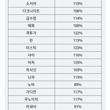
소서러
110%
다크나이트
106%
금수랑
114%
매화
100%
격투가
122%
란
113%
미스틱
123%
샤이
116%
아처
125%
하사신
103%
닌자
113%
노바
85%
가디언
117%
쿠노이치
117%
커세어
91%