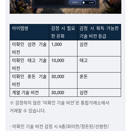
아이템명
감정 시 필요
감정 시 획득 가능한
한 은화
기술 비전 등급
미확인
심연
기술
1,000
심연
비전
미확인 태고 기술
10,000
태고
비전
미확인 혼돈 기술
30,000
혼돈
비전
계열 기술 비전
30,000
심연
※ 감정하지 않은 ‘미확인 기술 비전’은 통합거래소에서
거래할 수 있습니다.
- 미확인 기술 비전 감정 시 6종(희미한/정돈된/선명한/