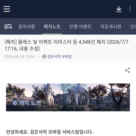
P
o
공지사항
패치노트
진행 이벤트
자유게시판
건
p
모
C
e
험
n
[패치] 클래스 및 이펙트 리마스터 등 4,948건 패치 (2026/7/7
가
버
포
17:16, 내용 수정)
럼
2026-06-23 10:04
검은사막 모바일
카
전
테
고
공유하기
다
리
전
체
운
보
패치 노트
기
로
드
안녕하세요. 검은사막 모바일 서비스팀입니다.