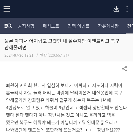
P
o
공지사항
패치노트
진행 이벤트
자유게시판
건
p
모
C
e
험
n
물론 아파서 어지럽고 그랬던 내 실수지만 이벤트라고 복구
가
버
포
안해줄려면
럼
2024-07-30 18:21
딸랑
(220.65.*.91)
카
전
테
고
공유하기
다
리
전
퇴원하고 연회 한데서 열심히 보다가 아싸하고 시도하다 시력이
체
운
흔들려서 자동 눌러 버리는 바람에 날려먹은거 내잘못인데 복구
보
안해줄거면 강화탬은 왜줘서 떨구게 하는지 복구는 1년에
기
로
4번정도로 알고 있고 하물며 9강인데 고객센터 상담할때도 안된다
했다 된다 했다가 아니 장난치는 것도 아니고 올리라고 탬을
드
줬으면 복구도 해줘야 돼는거 아닙니까 ? 뭐 안내문 읽으라고
나와있던데 핸드폰에 쪼깐하게 뜨는거요? ㅋㅋㅋ 장난해요???