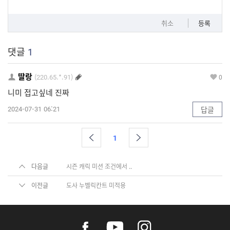
취소
등록
댓글
1
딸랑
(220.65.*.91)
0
니미 접고싶네 진짜
2024-07-31 06:21
답글
1
다음글
시즌 캐릭 미션 조건에서 ..
이전글
도사 누벨릭칸트 미적용
f
y
i
a
o
n