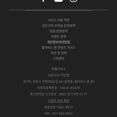
c
u
s
e
t
t
P
A
G
G
O
b
u
a
C
p
o
a
N
o
b
g
서비스 이용 약관
버
p
o
l
E
o
e
r
검은사막 모바일 운영정책
전
S
g
a
S
k
a
포럼 운영정책
다
t
l
x
t
m
운
이벤트 정책
o
e
y
o
로
r
P
S
개인정보처리방침
r
드
e
l
t
e
펄어비스 팬 콘텐츠 가이드
a
o
약관 및 정책
y
r
고객센터
e
㈜펄어비스
대표이사: 허진영
경기도 과천시 과천대로2길 48 (갈현동, 펄어비스 홈 원)
사업자등록번호 : 138-81-62479
통신판매업 신고번호 : 2022-경기과천-0177
사업자 정보 확인
대표번호: 1661-8572
FAX : 031-935-0837