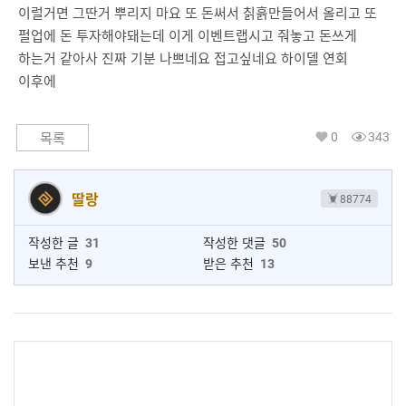
이럴거면 그딴거 뿌리지 마요 또 돈써서 칡흙만들어서 올리고 또
펄업에 돈 투자해야돼는데 이게 이벤트랩시고 줘놓고 돈쓰게
하는거 같아사 진짜 기분 나쁘네요 접고싶네요 하이델 연회
이후에
0
343
목록
딸랑
88774
작성한 글
31
작성한 댓글
50
보낸 추천
9
받은 추천
13