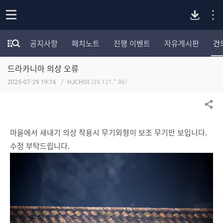
P
o
공지사항
패치노트
진행 이벤트
자유게시판
건
p
모
C
e
험
n
드라카니아 의상 오류
가
버
포
2025-07-29 19:16
HJCHOI
(39.121.*.96)
럼
카
전
테
공유하기
고
다
리
마을에서 새내기 의상 착용시 무기외형이 보조 무기만 보입니다.
전
수정 부탁드립니다.
체
운
보
기
로
드