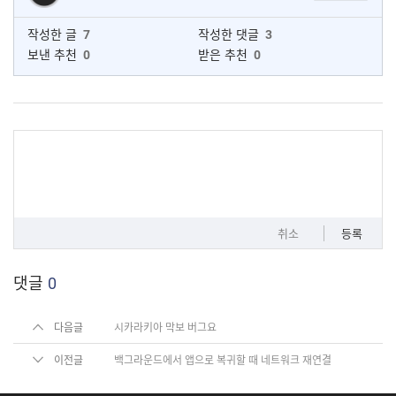
작성한 글
7
작성한 댓글
3
보낸 추천
0
받은 추천
0
취소
등록
댓글
0
다음글
시카라키아 막보 버그요
이전글
백그라운드에서 앱으로 복귀할 때 네트워크 재연결