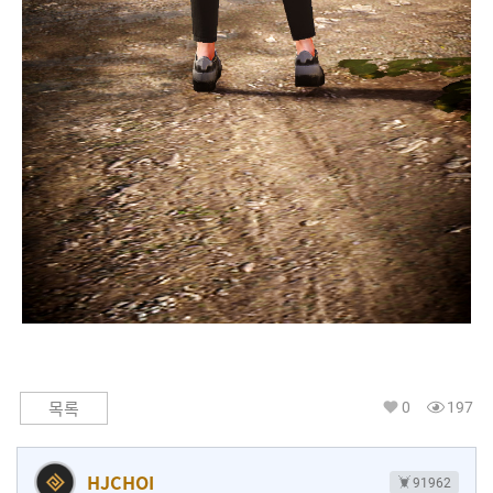
0
197
목록
HJCHOI
91962