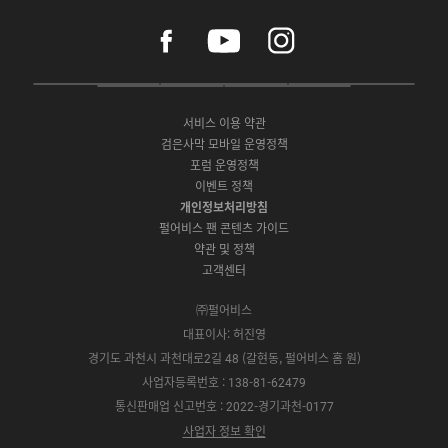
f
y
i
a
o
n
c
u
s
e
t
t
P
A
G
G
O
b
u
a
C
p
o
a
N
o
b
g
서비스 이용 약관
버
p
o
l
E
o
e
r
검은사막 모바일 운영정책
전
S
g
a
S
k
a
포럼 운영정책
다
t
l
x
t
m
운
이벤트 정책
o
e
y
o
로
r
P
S
개인정보처리방침
r
드
e
l
t
e
펄어비스 팬 콘텐츠 가이드
a
o
약관 및 정책
y
r
고객센터
e
㈜펄어비스
대표이사: 허진영
경기도 과천시 과천대로2길 48 (갈현동, 펄어비스 홈 원)
사업자등록번호 : 138-81-62479
통신판매업 신고번호 : 2022-경기과천-0177
사업자 정보 확인