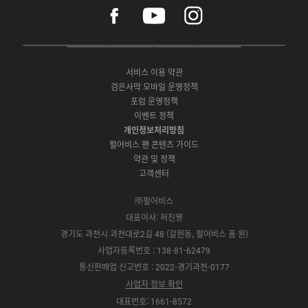
f
y
i
a
o
n
c
u
s
e
t
t
P
A
G
G
O
b
u
a
C
p
o
a
N
o
b
g
서비스 이용 약관
버
p
o
l
E
o
e
r
검은사막 모바일 운영정책
전
S
g
a
S
k
a
포럼 운영정책
다
t
l
x
t
m
운
이벤트 정책
o
e
y
o
로
r
P
S
개인정보처리방침
r
드
e
l
t
e
펄어비스 팬 콘텐츠 가이드
a
o
약관 및 정책
y
r
고객센터
e
㈜펄어비스
대표이사: 허진영
경기도 과천시 과천대로2길 48 (갈현동, 펄어비스 홈 원)
사업자등록번호 : 138-81-62479
통신판매업 신고번호 : 2022-경기과천-0177
사업자 정보 확인
대표번호: 1661-8572