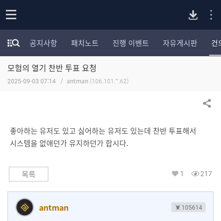
P
o
공지사항
패치노트
진행 이벤트
자유게시판
건
p
모
C
e
험
n
모험의 열기 찬반 투표 요청
가
버
포
2025-09-03 07:14
antman
(106.101.*.62)
럼
카
전
테
공유하기
고
다
리
좋아하는 유저도 있고 싫어하는 유저도 있는데 찬반 투표해서
전
시스템을 없애던가 유지하던가 합시다.
체
운
보
기
1
217
목록
로
드
antman
105614