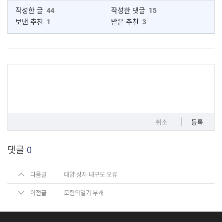
작성한 글
44
작성한 댓글
15
보낸 추천
1
받은 추천
3
취소
등록
댓글
0
다음글
대양 상자 내구도 오류
이전글
모험의열기 부캐