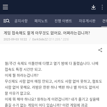
P
o
공지사항
패치노트
진행 이벤트
자유게시판
건
p
모
C
e
험
n
게임 접속해도 할게 아무것도 없어요. 어쩌라는겁니까?
가
버
포
2025-09-03 10:22
DarkSideZZ
(211.235.*.225)
럼
카
전
테
공유하기
고
다
리
월/주간 숙제도 이틀만에 다했고 열기 밤에 다 돌렸습니다. 나메
전
접속도 특정 시간만 되고.
체
운
이제 뭘 하라는겁니까?
보
기
무신제도 사람 없어 매칭 안되고, 시카도 사람 없어 못하고, 협토도
로
사람 없어 못해요. 라밤은 한판 하나 백판 하나 별 차이도 없어서
할 이유가 없고요.
드
이제 뭐 해야 하나요? 원하는게 이런겁니까? 내가 즐기고 싶을때
즐길 수가 없는 게임이 어디 있습니까? 이런 게임에 과금