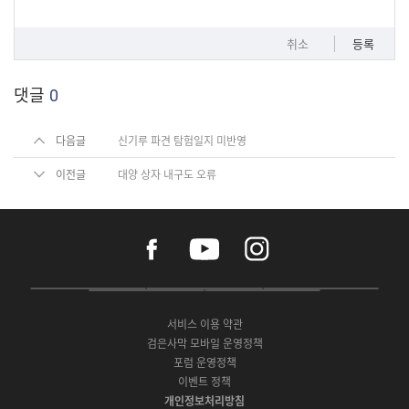
취소
등록
댓글
0
다음글
신기루 파견 탐험일지 미반영
이전글
대양 상자 내구도 오류
f
y
i
a
o
n
c
u
s
e
t
t
P
A
G
G
O
b
u
a
C
p
o
a
N
o
b
g
서비스 이용 약관
버
p
o
l
E
o
e
r
검은사막 모바일 운영정책
전
S
g
a
S
k
a
포럼 운영정책
다
t
l
x
t
m
운
이벤트 정책
o
e
y
o
로
r
P
S
개인정보처리방침
r