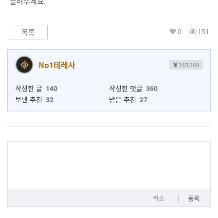
늘려주세요.
0
151
목록
No1테레사
101240
작성한 글
140
작성한 댓글
360
보낸 추천
32
받은 추천
27
취소
등록