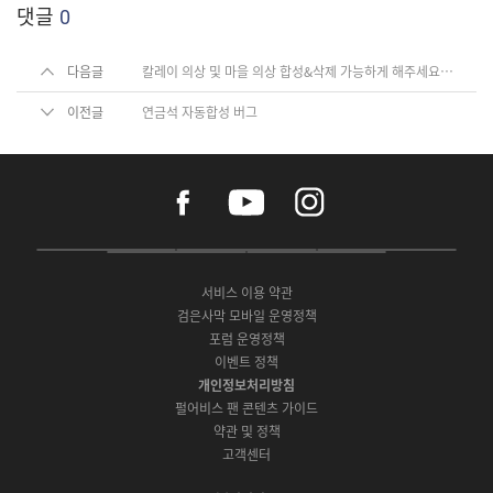
댓글
0
다음글
칼레이 의상 및 마을 의상 합성&삭제 가능하게 해주세요. 가방이 가득차서 답답하고 불편합니다
이전글
연금석 자동합성 버그
f
y
i
a
o
n
c
u
s
e
t
t
P
A
G
G
O
b
u
a
C
p
o
a
N
o
b
g
서비스 이용 약관
버
p
o
l
E
o
e
r
검은사막 모바일 운영정책
전
S
g
a
S
k
a
포럼 운영정책
다
t
l
x
t
m
운
이벤트 정책
o
e
y
o
로
r
P
S
개인정보처리방침
r
드
e
l
t
e
펄어비스 팬 콘텐츠 가이드
a
o
약관 및 정책
y
r
고객센터
e