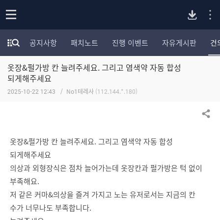
P
o
공지사항
패치노트
진행 이벤트
자유게시판
건
p
모
C
e
험
n
옷장&펄가방 칸 늘려주세요. 그리고 염색약 자동 합성
가
버
포
되게해주세요
럼
2025-10-22 12:43
No1테레사
(112.144.*.180)
카
전
테
고
공유하기
다
리
전
옷장&펄가방 칸 늘려주세요. 그리고 염색약 자동 합성
체
운
되게해주세요
보
기
의상과 외형장식은 점차 늘어가는데 옷장칸과 펄가방은 턱 없이
로
부족해요.
저 같은 커마&의상을 즐겨 가지고 노는 유저로서는 지금의 칸
드
수가 너무나도 부족합니다.